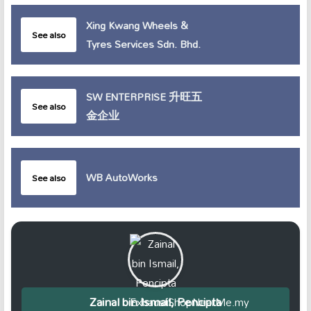
Xing Kwang Wheels &
See also
Tyres Services Sdn. Bhd.
SW ENTERPRISE 升旺五
See also
金企业
WB AutoWorks
See also
Zainal bin Ismail, Pencipta