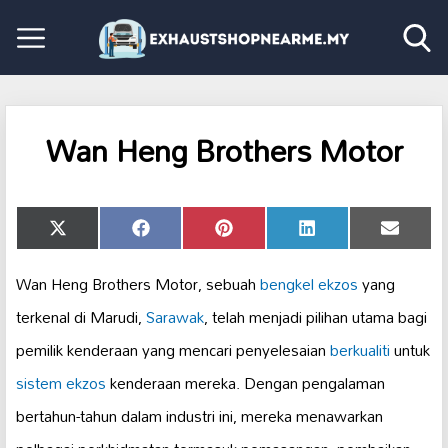
Wan Heng Brothers Motor
Share
Share
Share
Share
Share
X
Facebook
Pinterest
LinkedIn
Email
on
on
on
on
on
(Twitter)
Wan Heng Brothers Motor, sebuah
bengkel ekzos
yang
terkenal di Marudi,
Sarawak
, telah menjadi pilihan utama bagi
pemilik kenderaan yang mencari penyelesaian
berkualiti
untuk
sistem ekzos
kenderaan mereka. Dengan pengalaman
bertahun-tahun dalam industri ini, mereka menawarkan