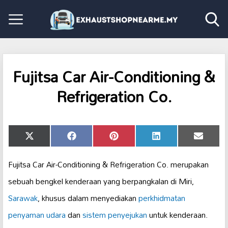
Fujitsa Car Air-Conditioning &
Refrigeration Co.
Share
Share
Share
Share
Share
X
Facebook
Pinterest
LinkedIn
Email
on
on
on
on
on
(Twitter)
Fujitsa Car Air-Conditioning & Refrigeration Co. merupakan
sebuah bengkel kenderaan yang berpangkalan di Miri,
Sarawak
, khusus dalam menyediakan
perkhidmatan
penyaman udara
dan
sistem penyejukan
untuk kenderaan.