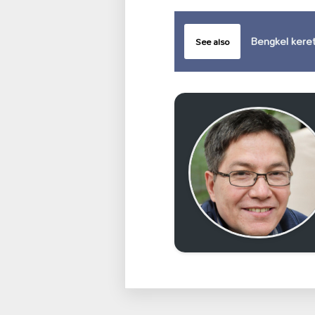
Bengkel kere
See also