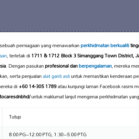
 sebuah perniagaan yang menawarkan
perkhidmatan berkualiti
ting
aan
, terletak di
1711 & 1712 Block 3 Simanggang Town District, J
sia
. Dengan pasukan
profesional dan
berpengalaman
, mereka men
ikan, serta penjualan
alat ganti asli
untuk memastikan kenderaan pe
ereka di
+60 14-305 1789
atau kunjungi laman Facebook rasmi m
tocaresdnbhd/
untuk maklumat lanjut mengenai perkhidmatan yang
Tutup
8:00 PG–12:00 PTG, 1:30–5:00 PTG