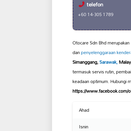
telefon
+60 14-305 1789
Otocare Sdn Bhd merupakan
dan
penyelenggaraan kender
Simanggang,
Sarawak,
Malay
termasuk servis rutin, pemba
keadaan optimum. Hubungi m
https://www.facebook.com/o
Ahad
Isnin