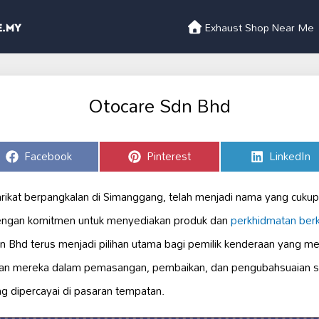
Exhaust Shop Near Me
Otocare Sdn Bhd
Share
Share
Share
Facebook
Pinterest
LinkedIn
on
on
on
rikat berpangkalan di Simanggang, telah menjadi nama yang cukup d
engan komitmen untuk menyediakan produk dan
perkhidmatan berku
 Bhd terus menjadi pilihan utama bagi pemilik kenderaan yang me
hlian mereka dalam pemasangan, pembaikan, dan pengubahsuaian 
g dipercayai di pasaran tempatan.