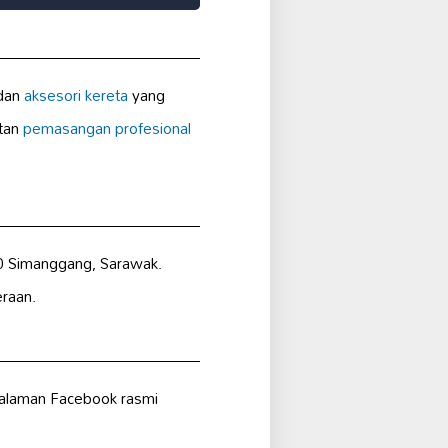
 dan
aksesori kereta
yang
atan
pemasangan profesional
00 Simanggang, Sarawak.
eraan.
halaman Facebook rasmi