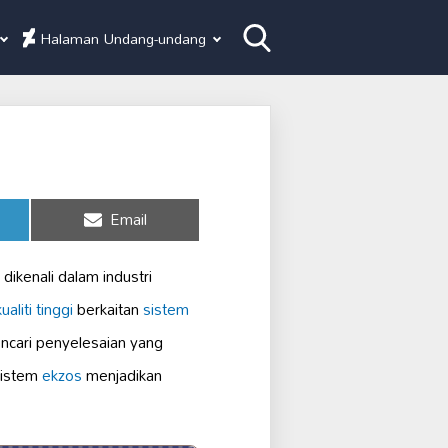
Halaman Undang-undang
Share
Email
on
ikenali dalam industri
aliti tinggi
berkaitan
sistem
ncari penyelesaian yang
sistem
ekzos
menjadikan