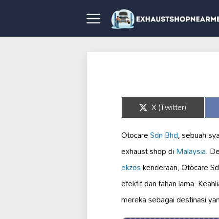
Share
X (Twitter)
on
Otocare
Sdn Bhd
, sebuah sya
exhaust shop di
Malaysia
. D
ekzos
kenderaan, Otocare Sdn
efektif dan tahan lama. Kea
mereka sebagai destinasi yan