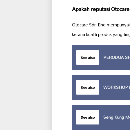
Apakah reputasi Otocare
Otocare Sdn Bhd mempunyai 
kerana kualiti produk yang ti
PERODUA SRI
See also
WORKSHOP N
See also
Seng Kung Mo
See also