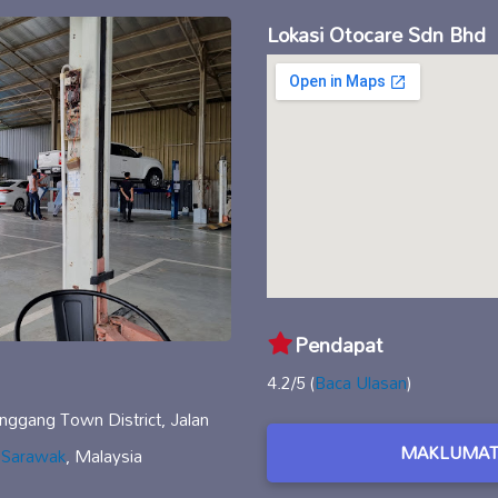
Lokasi Otocare Sdn Bhd
Pendapat
4.2/5 (
Baca Ulasan
)
ggang Town District, Jalan
MAKLUMAT
,
Sarawak
, Malaysia