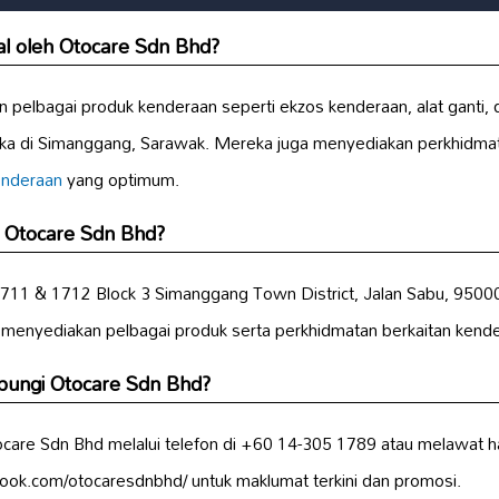
al oleh Otocare Sdn Bhd?
pelbagai produk kenderaan seperti ekzos kenderaan, alat ganti,
eka di Simanggang, Sarawak. Mereka juga menyediakan perkhidm
enderaan
yang optimum.
n Otocare Sdn Bhd?
 1711 & 1712 Block 3 Simanggang Town District, Jalan Sabu, 950
 menyediakan pelbagai produk serta perkhidmatan berkaitan kend
ungi Otocare Sdn Bhd?
are Sdn Bhd melalui telefon di +60 14-305 1789 atau melawat 
ook.com/otocaresdnbhd/ untuk maklumat terkini dan promosi.