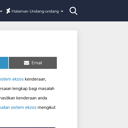
Halaman Undang-undang
Share
Email
on
sistem ekzos
kenderaan,
saian lengkap bagi masalah
emastikan kenderaan anda
katan sistem ekzos
mengikut