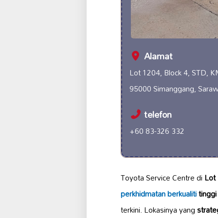
Alamat
Lot 1204, Block 4, STD, K
95000 Simanggang, Saraw
telefon
+60 83-326 332
Toyota Service Centre di
Lot
perkhidmatan berkualiti
tinggi
terkini. Lokasinya yang
strate