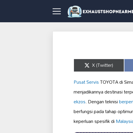
Share
X (Twitter)
on
Pusat Servis
TOYOTA di Sim
menjadikannya destinasi terpe
ekzos
. Dengan teknisi
berpe
berfungsi pada tahap optimu
keperluan spesifik di
Malaysi