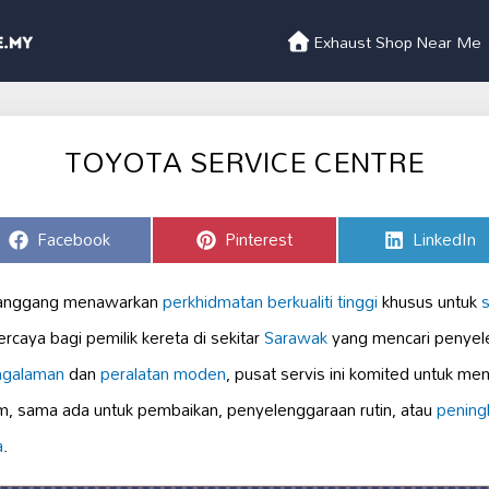
Exhaust Shop Near Me
TOYOTA SERVICE CENTRE
Share
Share
Share
Facebook
Pinterest
LinkedIn
on
on
on
anggang menawarkan
perkhidmatan berkualiti tinggi
khusus untuk
rcaya bagi pemilik kereta di sekitar
Sarawak
yang mencari penyele
ngalaman
dan
peralatan moden
, pusat servis ini komited untuk m
m, sama ada untuk pembaikan, penyelenggaraan rutin, atau
pening
a
.