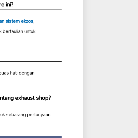
e ini?
an sistem ekzos
,
k bertauliah untuk
puas hati dengan
entang exhaust shop?
uk sebarang pertanyaan