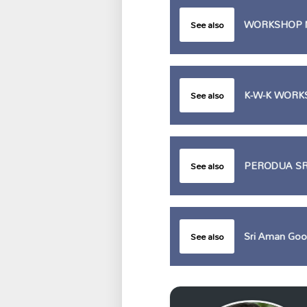
WORKSHOP N
See also
K-W-K WOR
See also
PERODUA SRI
See also
Sri Aman Goo
See also