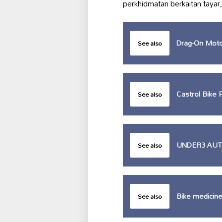
perkhidmatan berkaitan tayar
Drag-On Moto
See also
Castrol Bike
See also
UNDER3 AUT
See also
Bike medicin
See also