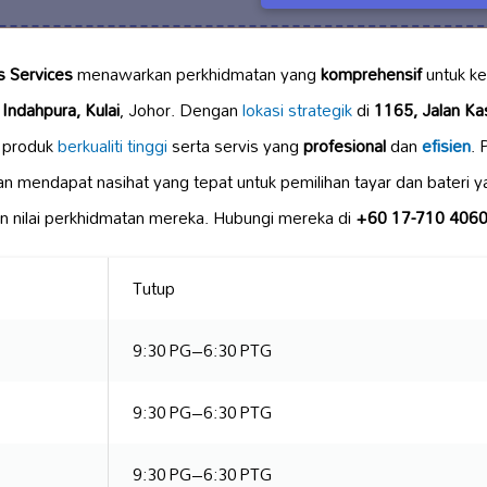
s Services
menawarkan perkhidmatan yang
komprehensif
untuk k
Indahpura, Kulai
, Johor. Dengan
lokasi strategik
di
1165, Jalan Ka
n produk
berkualiti tinggi
serta servis yang
profesional
dan
efisien
.
 mendapat nasihat yang tepat untuk pemilihan tayar dan bateri y
 nilai perkhidmatan mereka. Hubungi mereka di
+60 17-710 406
Tutup
9:30 PG–6:30 PTG
9:30 PG–6:30 PTG
9:30 PG–6:30 PTG