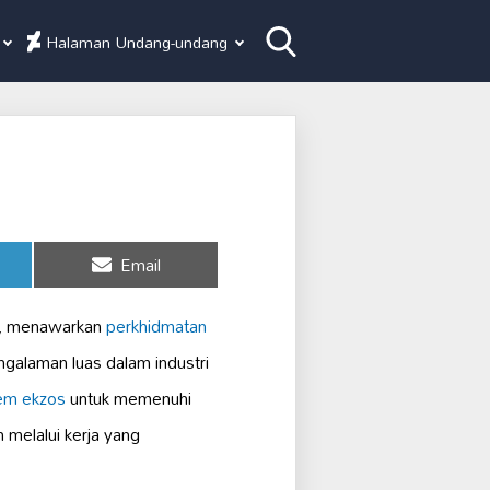
Halaman Undang-undang
Share
Email
on
, menawarkan
perkhidmatan
alaman luas dalam industri
em ekzos
untuk memenuhi
melalui kerja yang