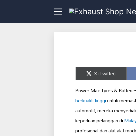
Share
X (Twitter)
on
Power Max Tyres & Batterie
berkualiti tinggi
untuk memasti
automotif, mereka menyediak
keperluan pelanggan di
Malay
profesional dan alat-alat mo