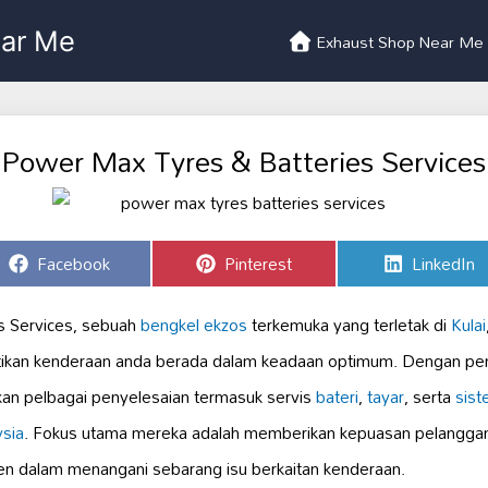
Exhaust Shop Near Me
Power Max Tyres & Batteries Services
Share
Share
Share
Facebook
Pinterest
LinkedIn
on
on
on
s Services, sebuah
bengkel ekzos
terkemuka yang terletak di
Kulai
kan kenderaan anda berada dalam keadaan optimum. Dengan peng
an pelbagai penyelesaian termasuk servis
bateri
,
tayar
, serta
sist
sia
. Fokus utama mereka adalah memberikan kepuasan pelanggan 
den dalam menangani sebarang isu berkaitan kenderaan.