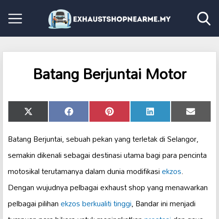
Batang Berjuntai Motor
Share
Share
Share
Share
Share
X
Facebook
Pinterest
LinkedIn
Email
on
on
on
on
on
(Twitter)
Batang Berjuntai, sebuah pekan yang terletak di Selangor,
semakin dikenali sebagai destinasi utama bagi para pencinta
motosikal terutamanya dalam dunia modifikasi
ekzos
.
Dengan wujudnya pelbagai exhaust shop yang menawarkan
pelbagai pilihan
ekzos berkualiti tinggi
, Bandar ini menjadi