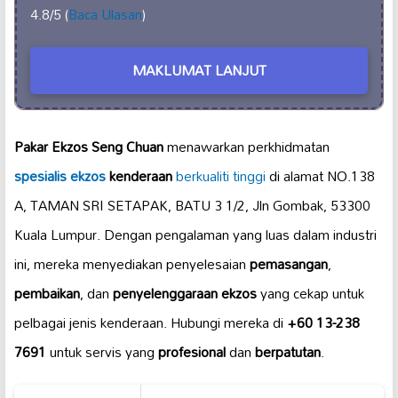
4.8/5 (
Baca Ulasan
)
MAKLUMAT LANJUT
Pakar Ekzos Seng Chuan
menawarkan perkhidmatan
spesialis ekzos
kenderaan
berkualiti tinggi
di alamat NO.138
A, TAMAN SRI SETAPAK, BATU 3 1/2, Jln Gombak, 53300
Kuala Lumpur. Dengan pengalaman yang luas dalam industri
ini, mereka menyediakan penyelesaian
pemasangan
,
pembaikan
, dan
penyelenggaraan ekzos
yang cekap untuk
pelbagai jenis kenderaan. Hubungi mereka di
+60 13-238
7691
untuk servis yang
profesional
dan
berpatutan
.