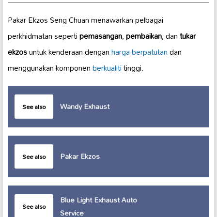
Pakar Ekzos Seng Chuan menawarkan pelbagai
perkhidmatan seperti
pemasangan
,
pembaikan
, dan
tukar
ekzos
untuk kenderaan dengan
harga berpatutan
dan
menggunakan komponen
berkualiti
tinggi.
Wandy Exhaust
See also
Pakar Ekzos
See also
Blue Light Exhaust Auto
See also
Service