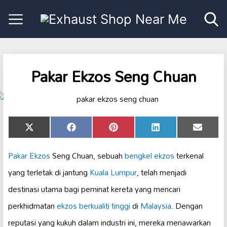
Pakar Ekzos Seng Chuan
Share
Share
Share
Share
Share
X
Facebook
Pinterest
LinkedIn
Email
on
on
on
on
on
(Twitter)
Pakar Ekzos
Seng Chuan, sebuah
bengkel ekzos
terkenal
yang terletak di jantung
Kuala Lumpur
, telah menjadi
destinasi utama bagi peminat kereta yang mencari
perkhidmatan
ekzos berkualiti tinggi
di
Malaysia
. Dengan
reputasi yang kukuh dalam industri ini, mereka menawarkan