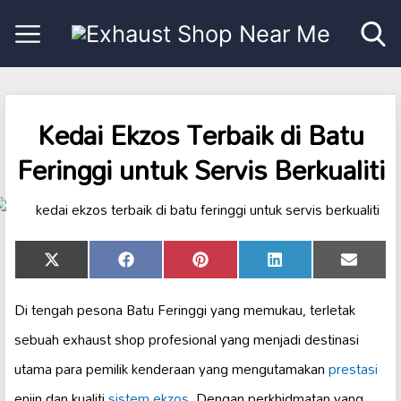
Kedai Ekzos Terbaik di Batu
Feringgi untuk Servis Berkualiti
Share
Share
Share
Share
Share
X
Facebook
Pinterest
LinkedIn
Email
on
on
on
on
on
(Twitter)
Di tengah pesona Batu Feringgi yang memukau, terletak
sebuah exhaust shop profesional yang menjadi destinasi
utama para pemilik kenderaan yang mengutamakan
prestasi
enjin dan kualiti
sistem ekzos
. Dengan perkhidmatan yang