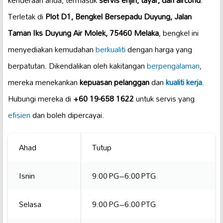
kenderaan anda, termasuk
servis enjin, tayar, dan aircond
.
Terletak di
Plot D1, Bengkel Bersepadu Duyung, Jalan
Taman Iks Duyung Air Molek, 75460 Melaka
, bengkel ini
menyediakan kemudahan
berkualiti
dengan harga yang
berpatutan. Dikendalikan oleh kakitangan
berpengalaman
,
mereka menekankan
kepuasan pelanggan
dan
kualiti kerja
.
Hubungi mereka di
+60 19-658 1622
untuk servis yang
efisien
dan boleh dipercayai.
Ahad
Tutup
Isnin
9:00 PG–6:00 PTG
Selasa
9:00 PG–6:00 PTG