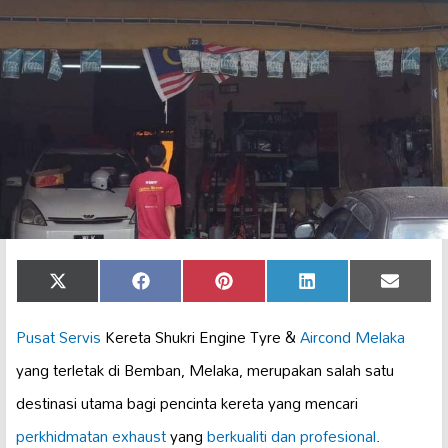
Share
Share
Share
Share
Share
X
Facebook
Pinterest
LinkedIn
Email
on
on
on
on
on
(Twitter)
Pusat Servis
Kereta Shukri Engine Tyre &
Aircond Melaka
yang terletak di Bemban, Melaka, merupakan salah satu
destinasi utama bagi pencinta kereta yang mencari
perkhidmatan exhaust
yang
berkualiti dan profesional
.