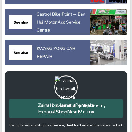
Castrol Bike Point – Ban
Hui Motor Acc Service
See also
Centre
KWANG YONG CAR
See also
REPAIR
Zainal bin Ismail, Pencipta
ExhaustShopNearMe.my
Pencipta exhaustshopnearme.my, direktori kedai ekzos kereta terbaik