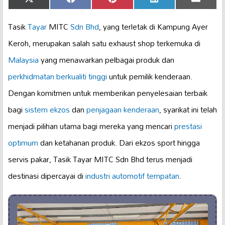
Share
Share
Share
Share
Share
X
Facebook
Pinterest
LinkedIn
Email
on
on
on
on
on
(Twitter)
Tasik
Tayar
MITC
Sdn Bhd
, yang terletak di Kampung Ayer
Keroh, merupakan salah satu exhaust shop terkemuka di
Malaysia
yang menawarkan pelbagai produk dan
perkhidmatan berkualiti tinggi
untuk pemilik kenderaan.
Dengan komitmen untuk memberikan penyelesaian terbaik
bagi
sistem ekzos
dan
penjagaan kenderaan
, syarikat ini telah
menjadi pilihan utama bagi mereka yang mencari
prestasi
optimum
dan ketahanan produk. Dari ekzos sport hingga
servis pakar, Tasik Tayar MITC Sdn Bhd terus menjadi
destinasi dipercayai di
industri automotif tempatan
.