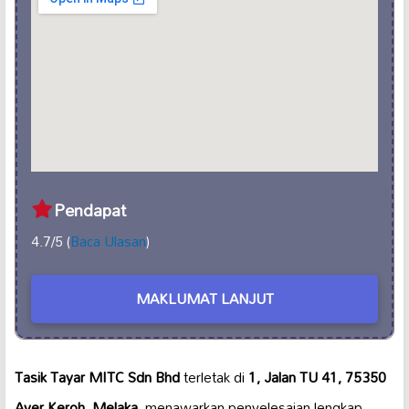
Pendapat
4.7/5 (
Baca Ulasan
)
MAKLUMAT LANJUT
Tasik Tayar MITC Sdn Bhd
terletak di
1, Jalan TU 41, 75350
Ayer Keroh, Melaka
, menawarkan penyelesaian lengkap