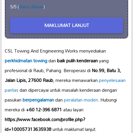
5/5 (
Baca Ulasan
)
MAKLUMAT LANJUT
CSL Towing And Engineering Works menyediakan
perkhidmatan towing
dan
baik pulih kenderaan
yang
profesional di Raub, Pahang. Beroperasi di
No.99, Batu 3,
Jalan Lipis, 27600 Raub
, mereka menawarkan
penyelesaian
pantas
dan dipercayai untuk masalah kenderaan dengan
pasukan
berpengalaman
dan
peralatan moden
. Hubungi
mereka di
+60 12-396 6871
atau layari
https://www.facebook.com/profile.php?
id=100057313635938
untuk maklumat lanjut.