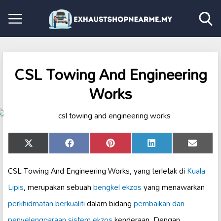
CSL Towing And Engineering
Works
Share
Share
Share
Share
Share
X
Facebook
Pinterest
LinkedIn
Email
on
on
on
on
on
(Twitter)
CSL Towing And Engineering Works, yang terletak di
Kuala
Lipis
, merupakan sebuah
bengkel ekzos
yang menawarkan
perkhidmatan berkualiti
dalam bidang
pembaikan dan
penyelenggaraan
sistem ekzos
kenderaan. Dengan