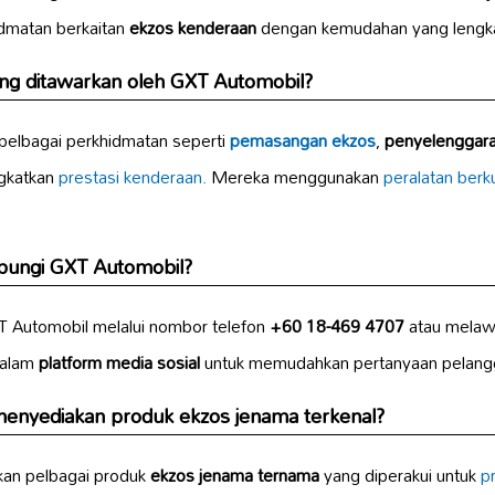
idmatan berkaitan
ekzos kenderaan
dengan kemudahan yang lengka
ng ditawarkan oleh GXT Automobil?
elbagai perkhidmatan seperti
pemasangan ekzos
,
penyelenggara
gkatkan
prestasi kenderaan.
Mereka menggunakan
peralatan berkua
bungi GXT Automobil?
 Automobil melalui nombor telefon
+60 18-469 4707
atau melaw
dalam
platform media sosial
untuk memudahkan pertanyaan pelang
enyediakan produk ekzos jenama terkenal?
an pelbagai produk
ekzos jenama ternama
yang diperakui untuk
p