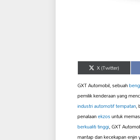
Share
X (Twitter)
on
GXT Automobil, sebuah
beng
pemilik kenderaan yang menc
industri automotif tempatan
,
penalaan
ekzos
untuk memas
berkualiti tinggi
, GXT Automob
mantap dan kecekapan enjin y