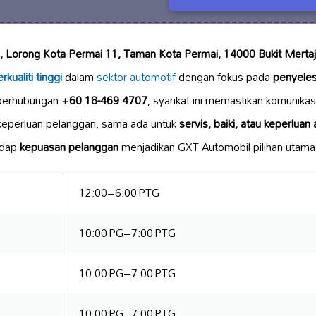
, Lorong Kota Permai 11, Taman Kota Permai, 14000 Bukit Mertaj
kualiti tinggi
dalam
sektor automotif
dengan fokus pada
penyele
perhubungan
+60 18-469 4707
, syarikat ini memastikan komunika
eperluan pelanggan, sama ada untuk
servis, baiki, atau keperluan 
adap
kepuasan pelanggan
menjadikan GXT Automobil pilihan utama
12:00–6:00 PTG
10:00 PG–7:00 PTG
10:00 PG–7:00 PTG
10:00 PG–7:00 PTG