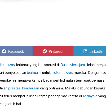
Share
Share
Share
Facebook
Pinterest
LinkedIn
on
on
on
kel ekzos
terkenal yang beroperasi di
Bukit Mertajam
, telah menja
ari penyelesaian
berkualiti
untuk
sistem ekzos
mereka. Dengan rep
 bengkel ini menawarkan pelbagai perkhidmatan termasuk pemasa
tikan
prestasi kenderaan
yang optimum. Melalui gabungan kepakar
il terus menjadi pilihan utama penggemar kereta di
Malaysia
yang
ang lebih baik.