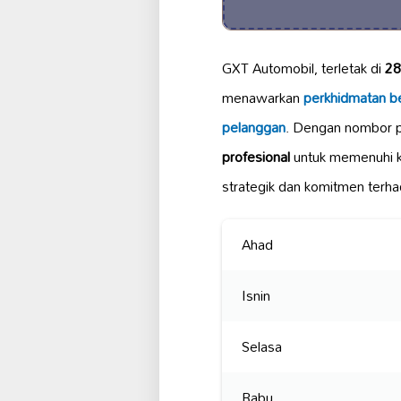
GXT Automobil, terletak di
28
menawarkan
perkhidmatan ber
pelanggan
. Dengan nombor 
profesional
untuk memenuhi k
strategik dan komitmen terh
Ahad
Isnin
Selasa
Rabu