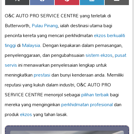
Share
Share
Share
Share
Share
X
Facebook
Pinterest
LinkedIn
Email
on
on
on
on
on
(Twitter)
O&C AUTO PRO SERVICE CENTRE yang terletak di
Butterworth,
Pulau Pinang
, ialah destinasi utama bagi
pencinta kereta yang mencari perkhidmatan
ekzos berkualiti
tinggi
di
Malaysia
. Dengan kepakaran dalam pemasangan,
penyelenggaraan, dan pengubahsuaian
sistem ekzos
,
pusat
servis
ini menawarkan penyelesaian lengkap untuk
meningkatkan
prestasi
dan bunyi kenderaan anda. Memiliki
reputasi yang kukuh dalam industri, O&C AUTO PRO
SERVICE CENTRE menonjol sebagai
pilihan terbaik
bagi
mereka yang menginginkan
perkhidmatan profesional
dan
produk
ekzos
yang tahan lasak.