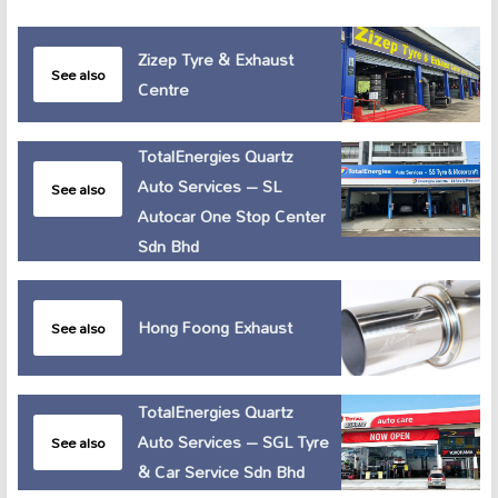
Zizep Tyre & Exhaust
See also
Centre
TotalEnergies Quartz
Auto Services – SL
See also
Autocar One Stop Center
Sdn Bhd
Hong Foong Exhaust
See also
TotalEnergies Quartz
Auto Services – SGL Tyre
See also
& Car Service Sdn Bhd