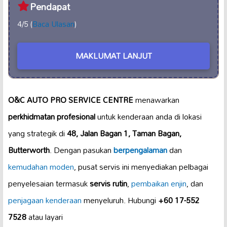
Pendapat
4/5 (
Baca Ulasan
)
MAKLUMAT LANJUT
O&C AUTO PRO SERVICE CENTRE
menawarkan
perkhidmatan profesional
untuk kenderaan anda di lokasi
yang strategik di
48, Jalan Bagan 1, Taman Bagan,
Butterworth
. Dengan pasukan
berpengalaman
dan
kemudahan moden
, pusat servis ini menyediakan pelbagai
penyelesaian termasuk
servis rutin
,
pembaikan enjin
, dan
penjagaan kenderaan
menyeluruh. Hubungi
+60 17-552
7528
atau layari