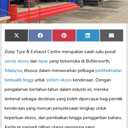
Share
Share
Share
Share
Share
X
Facebook
Pinterest
LinkedIn
Email
on
on
on
on
on
(Twitter)
Zizep Tyre & Exhaust Centre merupakan salah satu pusat
servis ekzos
dan
tayar
yang terkemuka di Butterworth,
Malaysia
, khusus dalam menawarkan pelbagai
perkhidmatan
berkualiti tinggi
untuk
sistem ekzos
kenderaan. Dengan
pengalaman bertahun-tahun dalam industri ini, mereka
terkenal sebagai destinasi yang boleh dipercayai bagi pemilik
kenderaan yang mencari penyelesaian lengkap untuk
keperluan ekzos, dari pembaikan hingga penggantian baharu.
Kedai ini menjadi pilihan utama pengguna yang