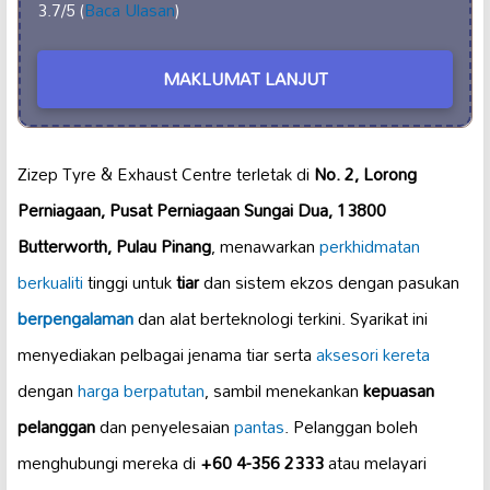
3.7/5 (
Baca Ulasan
)
MAKLUMAT LANJUT
Zizep Tyre & Exhaust Centre terletak di
No. 2, Lorong
Perniagaan, Pusat Perniagaan Sungai Dua, 13800
Butterworth, Pulau Pinang
, menawarkan
perkhidmatan
berkualiti
tinggi untuk
tiar
dan sistem ekzos dengan pasukan
berpengalaman
dan alat berteknologi terkini. Syarikat ini
menyediakan pelbagai jenama tiar serta
aksesori kereta
dengan
harga berpatutan
, sambil menekankan
kepuasan
pelanggan
dan penyelesaian
pantas
. Pelanggan boleh
menghubungi mereka di
+60 4-356 2333
atau melayari