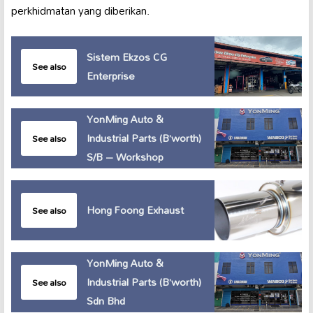
perkhidmatan yang diberikan.
Sistem Ekzos CG
See also
Enterprise
YonMing Auto &
Industrial Parts (B’worth)
See also
S/B – Workshop
Hong Foong Exhaust
See also
YonMing Auto &
Industrial Parts (B’worth)
See also
Sdn Bhd