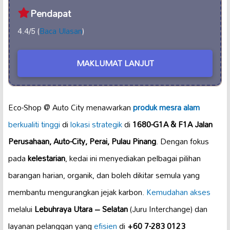
Pendapat
4.4/5 (
Baca Ulasan
)
MAKLUMAT LANJUT
Eco-Shop @ Auto City menawarkan
produk mesra alam
berkualiti tinggi
di
lokasi strategik
di
1680-G1A & F1A Jalan
Perusahaan, Auto-City, Perai, Pulau Pinang
. Dengan fokus
pada
kelestarian
, kedai ini menyediakan pelbagai pilihan
barangan harian, organik, dan boleh dikitar semula yang
membantu mengurangkan jejak karbon.
Kemudahan akses
melalui
Lebuhraya Utara – Selatan
(Juru Interchange) dan
layanan pelanggan yang
efisien
di
+60 7-283 0123