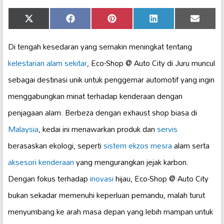
Share
Share
Share
Share
Share
X
Facebook
Pinterest
LinkedIn
Email
on
on
on
on
on
(Twitter)
Di tengah kesedaran yang semakin meningkat tentang
kelestarian alam sekitar
, Eco-Shop @ Auto City di Juru muncul
sebagai destinasi unik untuk penggemar automotif yang ingin
menggabungkan minat terhadap kenderaan dengan
penjagaan alam. Berbeza dengan exhaust shop biasa di
Malaysia
, kedai ini menawarkan produk dan
servis
berasaskan ekologi, seperti
sistem ekzos
mesra
alam serta
aksesori kenderaan
yang mengurangkan jejak karbon.
Dengan fokus terhadap
inovasi
hijau, Eco-Shop @ Auto City
bukan sekadar memenuhi keperluan pemandu, malah turut
menyumbang ke arah masa depan yang lebih mampan untuk