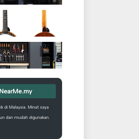
opNearMe.my
k di Malaysia. Minat saya
un dan mudah digunakan.