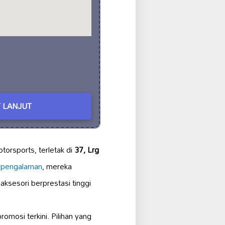
 LANJUT
torsports, terletak di
37, Lrg
rpengalaman
, mereka
ksesori berprestasi tinggi
omosi terkini. Pilihan yang