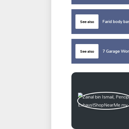
Farid body ba
See also
7 Garage Wo
See also