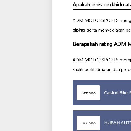
Apakah jenis perkhidm
ADM MOTORSPORTS mengkhus
piping
, serta menyediakan p
Berapakah rating ADM
ADM MOTORSPORTS mempuny
kualiti perkhidmatan dan prod
Castrol Bike
See also
HIJRAH AUT
See also