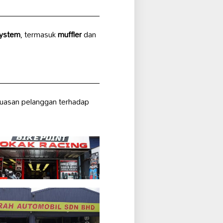
system
, termasuk
muffler
dan
puasan pelanggan terhadap