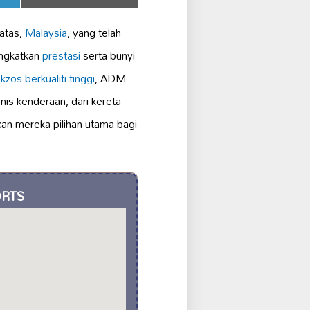
on
Batas,
Malaysia
, yang telah
ingkatkan
prestasi
serta bunyi
kzos berkualiti tinggi
, ADM
s kenderaan, dari kereta
kan mereka pilihan utama bagi
ORTS