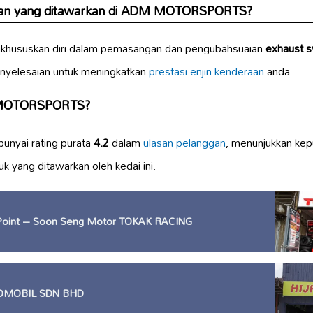
atan yang ditawarkan di ADM MOTORSPORTS?
uskan diri dalam pemasangan dan pengubahsuaian
exhaust 
enyelesaian untuk meningkatkan
prestasi enjin kenderaan
anda.
 MOTORSPORTS?
ai rating purata
4.2
dalam
ulasan pelanggan
, menunjukkan ke
uk yang ditawarkan oleh kedai ini.
 Point – Soon Seng Motor TOKAK RACING
OMOBIL SDN BHD