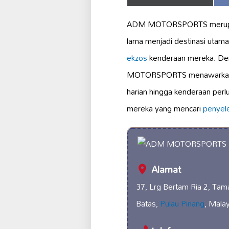
on
ADM MOTORSPORTS merup
lama menjadi destinasi utam
ekzos
kenderaan mereka. De
MOTORSPORTS menawarkan pel
harian hingga kenderaan per
mereka yang mencari
penyel
Alamat
37, Lrg Bertam Ria 2, Tam
Batas,
Pulau Pinang
, Mala