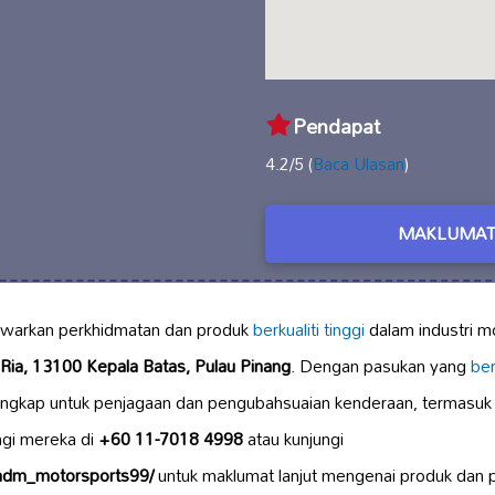
Pendapat
4.2/5 (
Baca Ulasan
)
MAKLUMAT
arkan perkhidmatan dan produk
berkualiti tinggi
dalam industri mo
Ria, 13100 Kepala Batas, Pulau Pinang
. Dengan pasukan yang
be
ngkap untuk penjagaan dan pengubahsuaian kenderaan, termasuk a
ngi mereka di
+60 11-7018 4998
atau kunjungi
/adm_motorsports99/
untuk maklumat lanjut mengenai produk dan pr