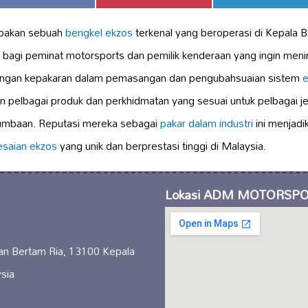
on
on
on
akan sebuah
bengkel ekzos
terkenal yang beroperasi di Kepala 
a bagi peminat motorsports dan pemilik kenderaan yang ingin men
ngan kepakaran dalam pemasangan dan pengubahsuaian sistem
e
bagai produk dan perkhidmatan yang sesuai untuk pelbagai jeni
lumbaan. Reputasi mereka sebagai
pakar dalam industri
ini menjadi
esaian ekzos
yang unik dan berprestasi tinggi di Malaysia.
Lokasi ADM MOTORSP
an Bertam Ria, 13100 Kepala
ysia