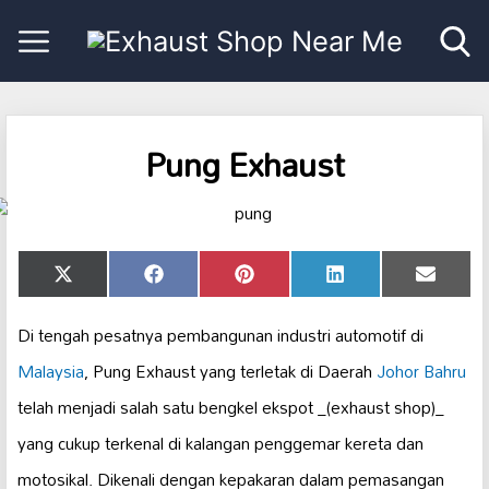
Pung Exhaust
Share
Share
Share
Share
Share
X
Facebook
Pinterest
LinkedIn
Email
on
on
on
on
on
(Twitter)
Di tengah pesatnya pembangunan industri automotif di
Malaysia
, Pung Exhaust yang terletak di Daerah
Johor Bahru
telah menjadi salah satu bengkel ekspot _(exhaust shop)_
yang cukup terkenal di kalangan penggemar kereta dan
motosikal. Dikenali dengan kepakaran dalam pemasangan