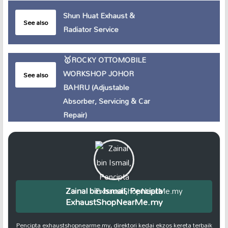
Shun Huat Exhaust &
See also
Radiator Service
🥇ROCKY OTTOMOBILE
WORKSHOP JOHOR
See also
BAHRU (Adjustable
Absorber, Servicing & Car
Repair)
Zainal bin Ismail, Pencipta
ExhaustShopNearMe.my
Pencipta exhaustshopnearme.my, direktori kedai ekzos kereta terbaik