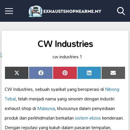
CW Industries
Share
Share
Share
Share
Share
X
Facebook
Pinterest
LinkedIn
Email
on
on
on
on
on
(Twitter)
CW Industries, sebuah syarikat yang beroperasi di
Nibong
Tebal
, telah menjadi nama yang sinonim dengan industri
exhaust shop di
Malaysia
, khususnya dalam penyediaan
produk dan perkhidmatan berkaitan
sistem ekzos
kenderaan.
Dengan reputasi yang kukuh dalam pasaran tempatan,