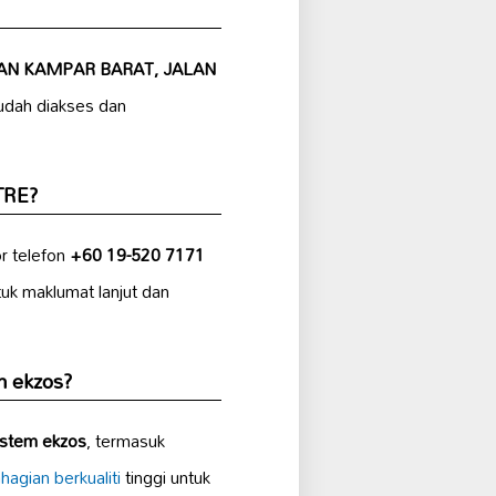
AN KAMPAR BARAT, JALAN
udah diakses dan
TRE?
 telefon
+60 19-520 7171
uk maklumat lanjut dan
 ekzos?
istem ekzos
, termasuk
hagian berkualiti
tinggi untuk