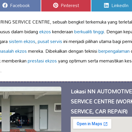
Share
Share
Share
Facebook
Pinterest
LinkedIn
on
on
on
 SERVICE CENTRE, sebuah bengkel terkemuka yang terletak 
husus dalam bidang
ekzos
kenderaan
berkualiti tinggi
. Dengan kep
ggara
sistem ekzos
,
pusat servis
ini menjadi pilihan utama bagi pem
asalah ekzos
mereka. Dibekalkan dengan teknisi
berpengalaman
k memberikan
prestasi ekzos
yang optimum serta memastikan kes
.
Lokasi NN AUTOMOTIV
SERVICE CENTRE (WOR
SERVICE, CAR REPAIR)