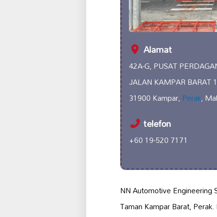
Alamat
42A-G, PUSAT PERDAG
JALAN KAMPAR BARAT 
31900 Kampar,
Perak
, Ma
telefon
+60 19-520 7171
NN Automotive Engineering 
Taman Kampar Barat, Perak