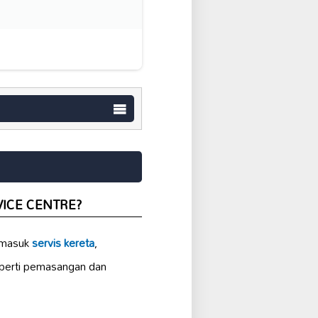
VICE CENTRE?
rmasuk
servis kereta
,
perti pemasangan dan