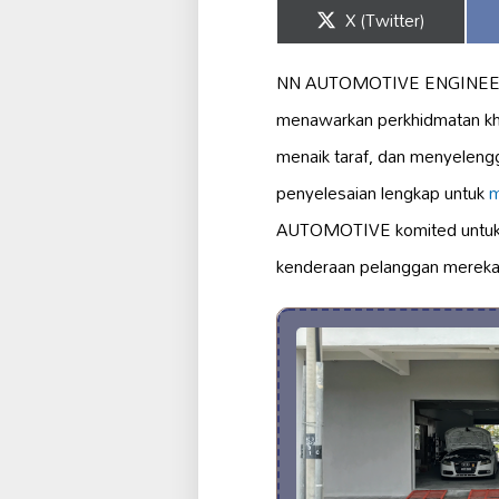
Share
X (Twitter)
on
NN AUTOMOTIVE ENGINEERING
menawarkan perkhidmatan k
menaik taraf, dan menyelen
penyelesaian lengkap untuk
m
AUTOMOTIVE komited untu
kenderaan pelanggan mereka