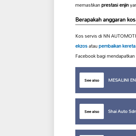
memastikan
prestasi enjin
yan
Berapakah anggaran k
Kos servis di NN AUTOMOTI
ekzos
atau
pembaikan kereta
Facebook bagi mendapatkan m
MESALINI EN
See also
Shai Auto Sdn
See also