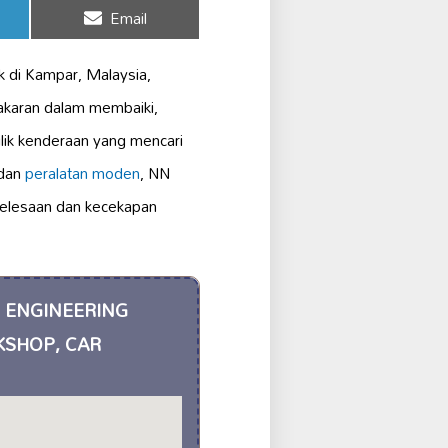
Share
Email
on
di Kampar, Malaysia,
akaran dalam membaiki,
ilik kenderaan yang mencari
dan
peralatan moden
, NN
elesaan dan kecekapan
E ENGINEERING
KSHOP, CAR