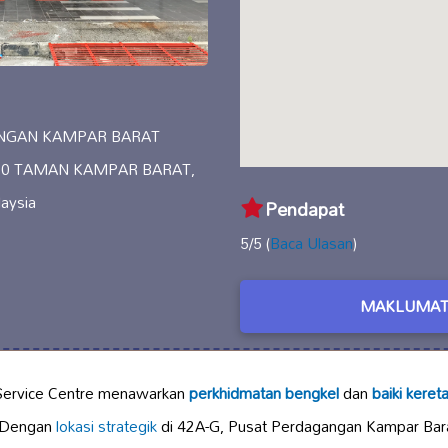
ANGAN KAMPAR BARAT
10 TAMAN KAMPAR BARAT,
laysia
Pendapat
5/5 (
Baca Ulasan
)
MAKLUMAT
Service Centre menawarkan
perkhidmatan bengkel
dan
baiki keret
. Dengan
lokasi strategik
di 42A-G, Pusat Perdagangan Kampar Barat,