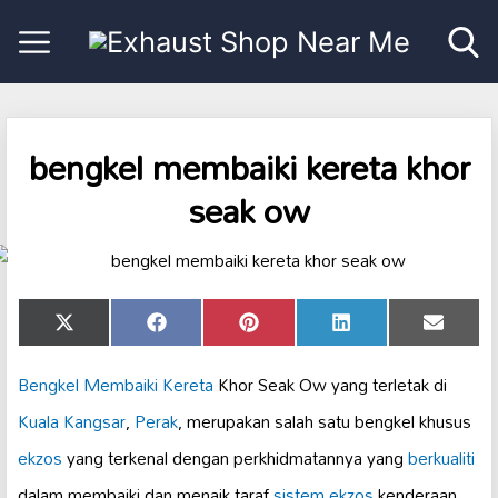
bengkel membaiki kereta khor
seak ow
Share
Share
Share
Share
Share
X
Facebook
Pinterest
LinkedIn
Email
on
on
on
on
on
(Twitter)
Bengkel Membaiki Kereta
Khor Seak Ow yang terletak di
Kuala Kangsar
,
Perak
, merupakan salah satu bengkel khusus
ekzos
yang terkenal dengan perkhidmatannya yang
berkualiti
dalam membaiki dan menaik taraf
sistem ekzos
kenderaan.