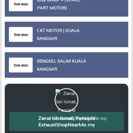
See also
PART MOTOR]
CKT MOTOR | KUALA
See also
KANGSAR
BENGKEL SALIM KUALA
See also
KANGSAR
Zainal bin Ismail, Pencipta
ExhaustShopNearMe.my