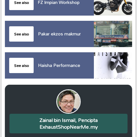
FZ Impian Workshop
See also
Pakar ekzos makmur
See also
Haisha Performance
See also
Zainal bin Ismail, Pencipta
ExhaustShopNearMe.my