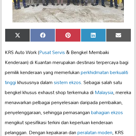
Share
Share
Share
Share
Share
X
Facebook
Pinterest
LinkedIn
Email
on
on
on
on
on
(Twitter)
KRS Auto Work (
Pusat Servis
& Bengkel Membaiki
Kenderaan) di Kuantan merupakan destinasi terpercaya bagi
pemilik kenderaan yang memerlukan
perkhidmatan berkualiti
tinggi
khususnya dalam
sistem ekzos
. Sebagai salah satu
bengkel khusus exhaust shop terkemuka di
Malaysia
, mereka
menawarkan pelbagai penyelesaian daripada pembaikan,
penyelenggaraan, sehingga pemasangan
bahagian ekzos
mengikut spesifikasi terkini dan keperluan kenderaan
pelanggan. Dengan kepakaran dan
peralatan moden
, KRS