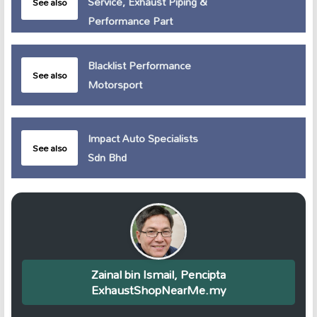
Service, Exhaust Piping &
See also
Performance Part
Blacklist Performance
See also
Motorsport
Impact Auto Specialists
See also
Sdn Bhd
Zainal bin Ismail, Pencipta
ExhaustShopNearMe.my