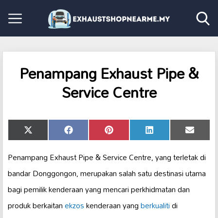
Penampang Exhaust Pipe &
Service Centre
Share
Share
Share
Share
Share
X
Facebook
Pinterest
LinkedIn
Email
on
on
on
on
on
(Twitter)
Penampang Exhaust Pipe & Service Centre, yang terletak di
bandar Donggongon, merupakan salah satu destinasi utama
bagi pemilik kenderaan yang mencari perkhidmatan dan
produk berkaitan
ekzos
kenderaan yang
berkualiti
di