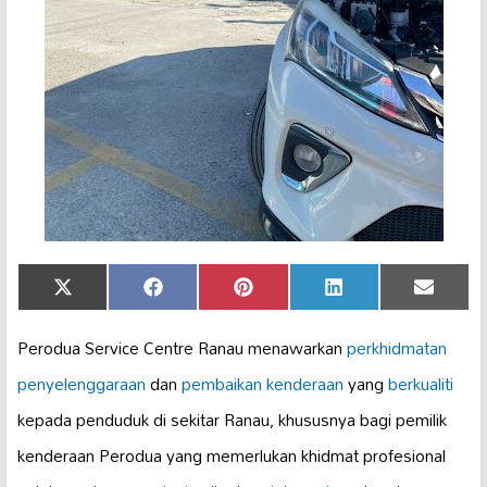
Share
Share
Share
Share
Share
X
Facebook
Pinterest
LinkedIn
Email
on
on
on
on
on
(Twitter)
Perodua Service Centre Ranau menawarkan
perkhidmatan
penyelenggaraan
dan
pembaikan kenderaan
yang
berkualiti
kepada penduduk di sekitar Ranau, khususnya bagi pemilik
kenderaan Perodua yang memerlukan khidmat profesional