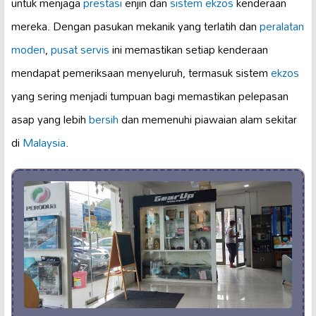
untuk menjaga
prestasi
enjin dan
sistem ekzos
kenderaan
mereka. Dengan pasukan mekanik yang terlatih dan
peralatan
moden
,
pusat servis
ini memastikan setiap kenderaan
mendapat pemeriksaan menyeluruh, termasuk sistem
ekzos
yang sering menjadi tumpuan bagi memastikan pelepasan
asap yang lebih
bersih
dan memenuhi piawaian alam sekitar
di
Malaysia
.