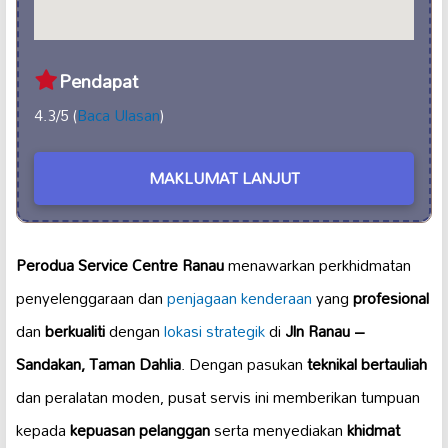
Pendapat
4.3/5 (
Baca Ulasan
)
MAKLUMAT LANJUT
Perodua Service Centre Ranau
menawarkan perkhidmatan
penyelenggaraan dan
penjagaan kenderaan
yang
profesional
dan
berkualiti
dengan
lokasi strategik
di
Jln Ranau –
Sandakan, Taman Dahlia
. Dengan pasukan
teknikal bertauliah
dan peralatan moden, pusat servis ini memberikan tumpuan
kepada
kepuasan pelanggan
serta menyediakan
khidmat