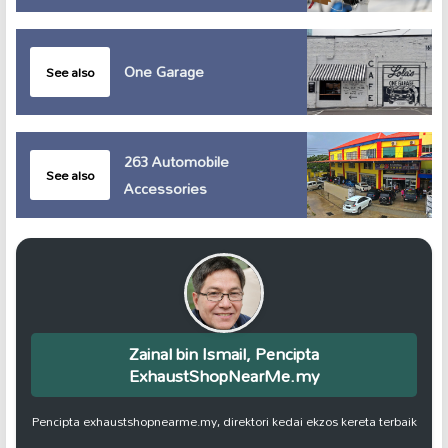
One Garage
See also
263 Automobile
See also
Accessories
Zainal bin Ismail, Pencipta
ExhaustShopNearMe.my
Pencipta exhaustshopnearme.my, direktori kedai ekzos kereta terbaik