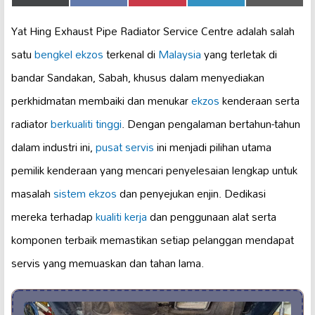
on
on
on
on
on
(Twitter)
Yat Hing Exhaust Pipe Radiator Service Centre adalah salah
satu
bengkel ekzos
terkenal di
Malaysia
yang terletak di
bandar Sandakan, Sabah, khusus dalam menyediakan
perkhidmatan membaiki dan menukar
ekzos
kenderaan serta
radiator
berkualiti tinggi
. Dengan pengalaman bertahun-tahun
dalam industri ini,
pusat servis
ini menjadi pilihan utama
pemilik kenderaan yang mencari penyelesaian lengkap untuk
masalah
sistem ekzos
dan penyejukan enjin. Dedikasi
mereka terhadap
kualiti kerja
dan penggunaan alat serta
komponen terbaik memastikan setiap pelanggan mendapat
servis yang memuaskan dan tahan lama.