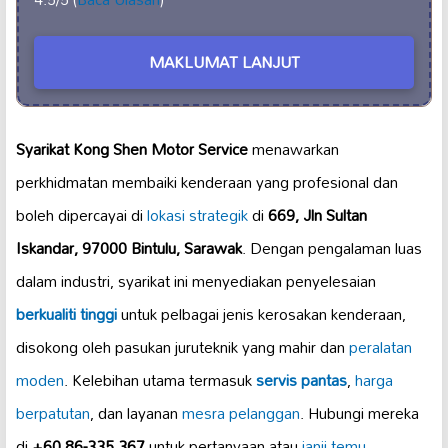
MAKLUMAT LANJUT
Syarikat Kong Shen Motor Service
menawarkan
perkhidmatan membaiki kenderaan yang profesional dan
boleh dipercayai di
lokasi strategik
di
669, Jln Sultan
Iskandar, 97000 Bintulu, Sarawak
. Dengan pengalaman luas
dalam industri, syarikat ini menyediakan penyelesaian
berkualiti tinggi
untuk pelbagai jenis kerosakan kenderaan,
disokong oleh pasukan juruteknik yang mahir dan
peralatan
moden
. Kelebihan utama termasuk
servis pantas
,
harga
berpatutan
, dan layanan
mesra pelanggan
. Hubungi mereka
di
+60 86-335 367
untuk pertanyaan atau
janji temu
.