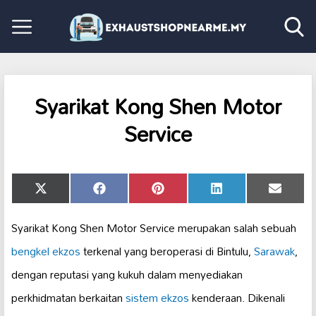
Syarikat Kong Shen Motor
Service
Share
Share
Share
Share
Share
X
Facebook
Pinterest
LinkedIn
Email
on
on
on
on
on
(Twitter)
Syarikat Kong Shen Motor Service merupakan salah sebuah
bengkel ekzos
terkenal yang beroperasi di Bintulu,
Sarawak
,
dengan reputasi yang kukuh dalam menyediakan
perkhidmatan berkaitan
sistem ekzos
kenderaan. Dikenali