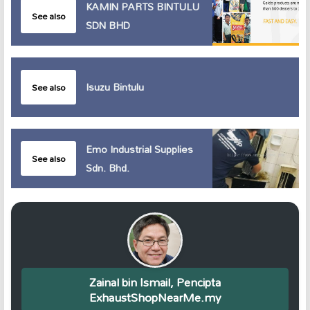
KAMIN PARTS BINTULU
See also
SDN BHD
Isuzu Bintulu
See also
Emo Industrial Supplies
See also
Sdn. Bhd.
Zainal bin Ismail, Pencipta
ExhaustShopNearMe.my