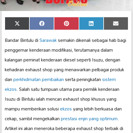
Share
Share
Share
Share
Share
X
Facebook
Pinterest
LinkedIn
Email
on
on
on
on
on
(Twitter)
Bandar Bintulu di
Sarawak
semakin dikenali sebagai hab bagi
penggemar kenderaan modifikasi, terutamanya dalam
kalangan peminat kenderaan diesel seperti Isuzu, dengan
kehadiran exhaust shop yang menawarkan pelbagai produk
dan
perkhidmatan pembaikan
serta peningkatan
sistem
ekzos
. Salah satu tumpuan utama para pemilik kenderaan
Isuzu di Bintulu ialah mencari exhaust shop khusus yang
mampu memberikan solusi
ekzos
yang lebih berkuasa dan
cekap, sambil mengekalkan
prestasi enjin yang optimum
.
Artikel ini akan meneroka beberapa exhaust shop terbaik di