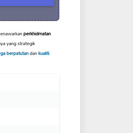
enawarkan
perkhidmatan
nya yang strategik
rga berpatutan
dan
kualiti