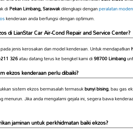
ak di
Pekan Limbang, Sarawak
dilengkapi dengan
peralatan moden
zos
kenderaan anda berfungsi dengan optimum.
os di LianStar Car Air-Cond Repair and Service Center?
pada jenis kerosakan dan model kenderaan. Untuk mendapatkan
-211 326
atau datang terus ke bengkel kami di
98700 Limbang
unt
m ekzos kenderaan perlu dibaiki?
ukkan sistem ekzos bermasalah termasuk
bunyi bising
, bau gas e
ng menurun. Jika anda mengalami gejala ini, segera bawa kenderaa
kan jaminan untuk perkhidmatan baiki ekzos?