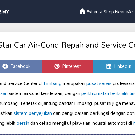
Exhaust Shop Near Me
Star Car Air-Cond Repair and Service C
Share
Share
Share
Facebook
Pinterest
LinkedIn
on
on
on
 and Service Center di
Limbang
merupakan
pusat servis
profesiona
raan
sistem air-cond kenderaan, dengan
perkhidmatan berkualiti tin
mpang. Terletak di jantung bandar Limbang, pusat ini juga mena
stikan
sistem penyejukan
dan pengudaraan berfungsi dengan opt
ng lebih
bersih
dan cekap mengikut piawaian industri automotif di