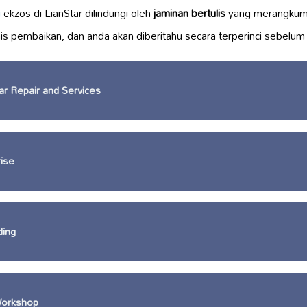
i
ekzos di LianStar dilindungi oleh
jaminan bertulis
yang merangkumi
s pembaikan, dan anda akan diberitahu secara terperinci sebelum 
r Repair and Services
ise
ding
Workshop