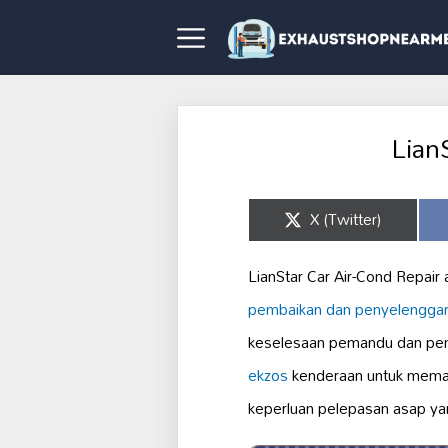
Lian
Share
X (Twitter)
on
LianStar Car Air-Cond Repair
pembaikan dan penyelengga
keselesaan pemandu dan penu
ekzos
kenderaan untuk mema
keperluan pelepasan asap ya