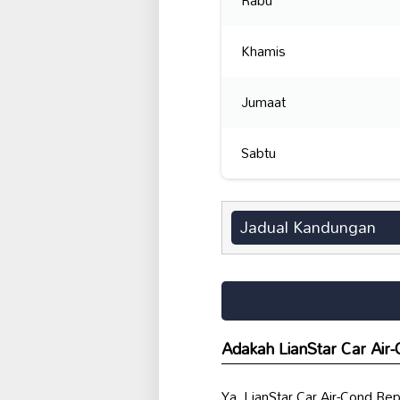
Khamis
Jumaat
Sabtu
Jadual Kandungan
Adakah LianStar Car Air
Ya, LianStar Car Air-Cond R