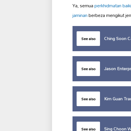
Ya, semua
perkhidmatan baik
jaminan
berbeza mengikut jeni
Ching Soon Ca
See also
Jason Enterpr
See also
Kim Guan Tra
See also
Sing Choon 
See also