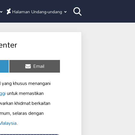
Halaman Undang-undang
enter
Share
Email
on
l yang khusus menangani
ggi
untuk memastikan
warkan khidmat berkaitan
imum, selaras dengan
Malaysia
.