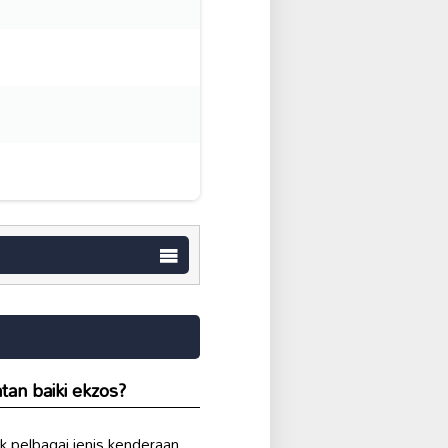
an baiki ekzos?
k pelbagai jenis kenderaan.