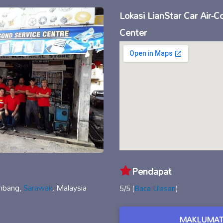
Lokasi LianStar Car Air-C
Center
Pendapat
mbang,
Sarawak
, Malaysia
5/5 (
Baca Ulasan
)
MAKLUMAT