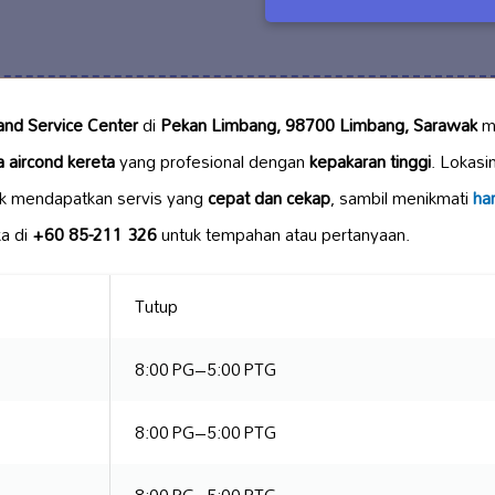
 and Service Center
di
Pekan Limbang, 98700 Limbang, Sarawak
m
 aircond kereta
yang profesional dengan
kepakaran tinggi
. Lokasi
k mendapatkan servis yang
cepat dan cekap
, sambil menikmati
ha
a di
+60 85-211 326
untuk tempahan atau pertanyaan.
Tutup
8:00 PG–5:00 PTG
8:00 PG–5:00 PTG
8:00 PG–5:00 PTG