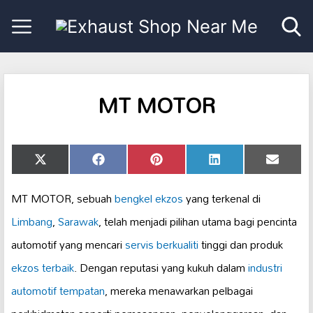
MT MOTOR
Share
Share
Share
Share
Share
X
Facebook
Pinterest
LinkedIn
Email
on
on
on
on
on
(Twitter)
MT MOTOR, sebuah
bengkel ekzos
yang terkenal di
Limbang
,
Sarawak
, telah menjadi pilihan utama bagi pencinta
automotif yang mencari
servis berkualiti
tinggi dan produk
ekzos terbaik
. Dengan reputasi yang kukuh dalam
industri
automotif tempatan
, mereka menawarkan pelbagai