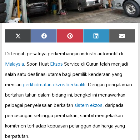
Share
Share
Share
Share
Share
X
Facebook
Pinterest
LinkedIn
Email
on
on
on
on
on
(Twitter)
Di tengah pesatnya perkembangan industri automotif di
Malaysia
, Soon Huat
Ekzos
Service di Gurun telah menjadi
salah satu destinasi utama bagi pemilik kenderaan yang
mencari
perkhidmatan ekzos berkualiti
. Dengan pengalaman
bertahun-tahun dalam bidang ini, bengkel ini menawarkan
pelbagai penyelesaian berkaitan
sistem ekzos
, daripada
pemasangan sehingga pembaikan, sambil mengekalkan
komitmen terhadap kepuasan pelanggan dan harga yang
berpatutan.