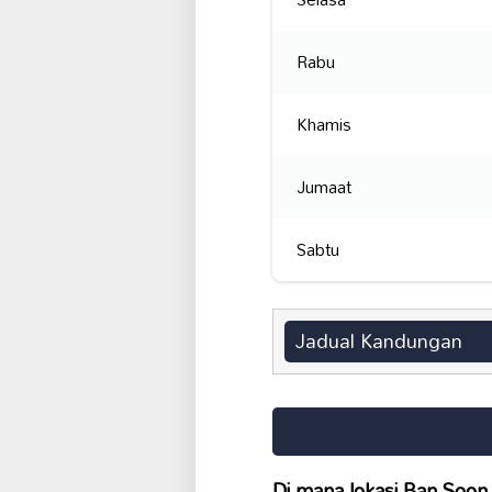
Rabu
Khamis
Jumaat
Sabtu
Jadual Kandungan
Di mana lokasi Ban Soon