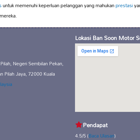
s
untuk memenuhi keperluan pelanggan yang mahukan
prestasi
yan
 mereka.
Lokasi Ban Soon Motor S
Pilah, Negeri Sembilan Pekan,
n Pilah Jaya, 72000 Kuala
laysia
Pendapat
4.5/5 (
Baca Ulasan
)