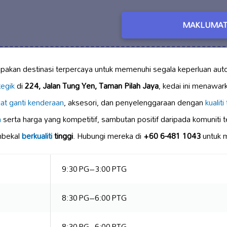
MAKLUMAT
akan destinasi terpercaya untuk memenuhi segala keperluan autom
tegik
di
224, Jalan Tung Yen, Taman Pilah Jaya
, kedai ini menawar
lat ganti kenderaan
, aksesori, dan penyelenggaraan dengan
kualiti
a
serta harga yang kompetitif, sambutan positif daripada komunit
mbekal
berkualiti
tinggi
. Hubungi mereka di
+60 6-481 1043
untuk m
9:30 PG–3:00 PTG
8:30 PG–6:00 PTG
8:30 PG–6:00 PTG