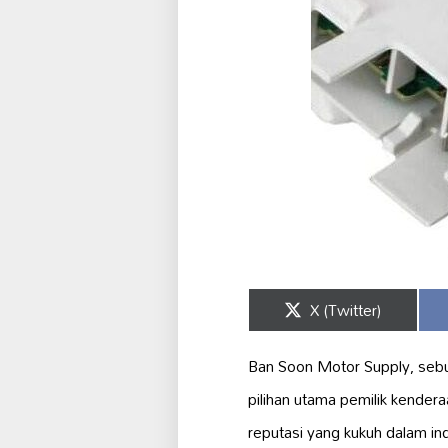
Share
X (Twitter)
on
Ban Soon Motor Supply, se
pilihan utama pemilik kender
reputasi yang kukuh dalam i