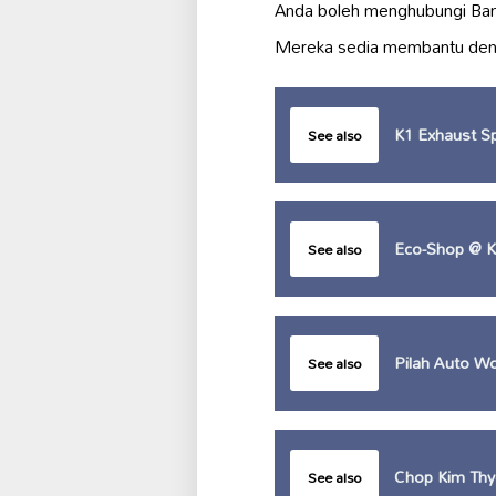
Anda boleh menghubungi Ban
Mereka sedia membantu deng
K1 Exhaust Sp
See also
Eco-Shop @ Ku
See also
Pilah Auto W
See also
Chop Kim Thy
See also