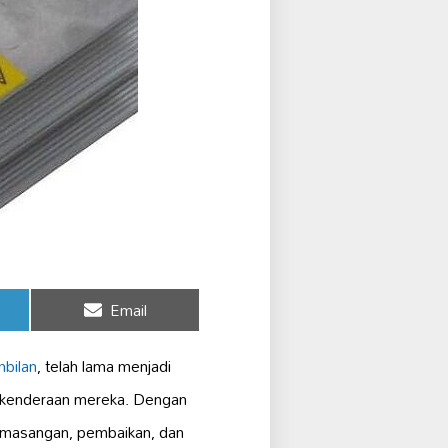
Share
Email
on
bilan
, telah lama menjadi
kenderaan mereka. Dengan
pemasangan, pembaikan, dan