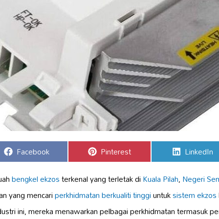
Share
Share
Share
Facebook
Pinterest
LinkedIn
on
on
on
buah
bengkel ekzos
terkenal yang terletak di
Kuala Pilah
,
Negeri Sem
aan yang mencari
perkhidmatan berkualiti tinggi
untuk
sistem ekzos
ndustri ini, mereka menawarkan pelbagai perkhidmatan termasuk 