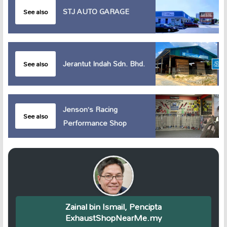
STJ AUTO GARAGE
See also
Jerantut Indah Sdn. Bhd.
See also
Jenson’s Racing
See also
Performance Shop
Zainal bin Ismail, Pencipta
ExhaustShopNearMe.my