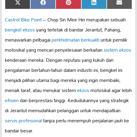
Share
Share
Share
Share
Share
X
Facebook
Pinterest
LinkedIn
Email
on
on
on
on
on
(Twitter)
Castrol Bike Point
– Chop Sin Mee Hin merupakan sebuah
bengkel ekzos
yang terletak di bandar Jerantut, Pahang,
menawarkan pelbagai
perkhidmatan berkualiti
untuk pemilik
motosikal yang mencari penyelesaian berkaitan
sistem ekzos
kenderaan mereka. Dengan reputasi yang kukuh dan
pengalaman bertahun-tahun dalam industri ini, bengkel ini
menjadi pilihan utama bagi mereka yang ingin membaiki,
menaik taraf, atau menukar sistem
ekzos
motosikal agar lebih
efisien
dan berprestasi tinggi. Kedudukannya yang strategik
di Jerantut memudahkan pelanggan untuk mendapatkan
servis profesional
tanpa perlu menempuh perjalanan jauh ke
bandar besar.