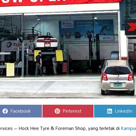
Share
Share
Share
Facebook
Pinterest
LinkedIn
on
on
on
rvices – Hock Hee Tyre & Foreman Shop, yang terletak di
Kampun