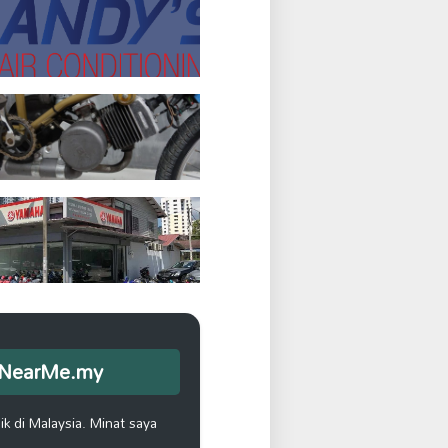
opNearMe.my
k di Malaysia. Minat saya