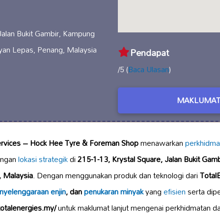
 Jalan Bukit Gambir, Kampung
an Lepas, Penang, Malaysia
Pendapat
/5 (
Baca Ulasan
)
MAKLUMAT
Services – Hock Hee Tyre & Foreman Shop
menawarkan
perkhidmat
engan
lokasi strategik
di
215-1-13, Krystal Square, Jalan Bukit Ga
 Malaysia
. Dengan menggunakan produk dan teknologi dari
Total
nyelenggaraan enjin
, dan
penukaran minyak
yang
efisien
serta dipe
/totalenergies.my/
untuk maklumat lanjut mengenai perkhidmatan da