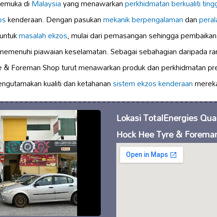
kemuka di
Malaysia
yang menawarkan
perkhidmatan berkualiti ting
os
kenderaan. Dengan pasukan
mekanik berpengalaman
dan
pera
 untuk
masalah ekzos
, mulai dari pemasangan sehingga pembaika
memenuhi piawaian keselamatan. Sebagai sebahagian daripada r
e & Foreman Shop turut menawarkan produk dan perkhidmatan p
ngutamakan kualiti dan ketahanan
sistem ekzos kenderaan
merek
Lokasi TotalEnergies Quar
Hock Hee Tyre & Forema