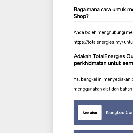
Bagaimana cara untuk m
Shop?
Anda boleh menghubungi mer
https://totalenergies.my/ un
Adakah TotalEnergies Q
perkhidmatan untuk semu
Ya, bengkel ini menyediakan 
menggunakan alat dan baha
KiongLee Con
See also