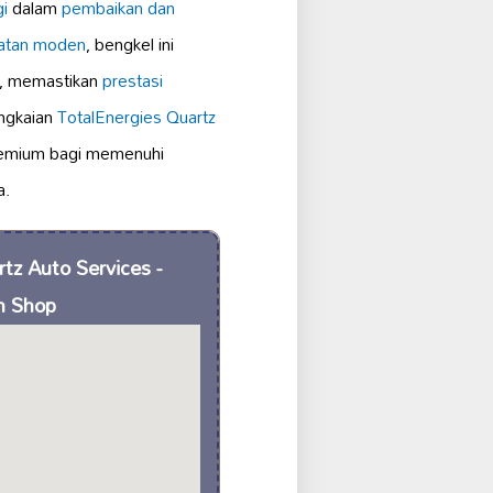
gi
dalam
pembaikan dan
latan moden
, bengkel ini
n, memastikan
prestasi
angkaian
TotalEnergies Quartz
remium bagi memenuhi
a.
tz Auto Services -
n Shop