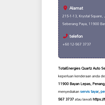
Alamat
215-1-13, Krystal Square,
Seberang Paya, 11900 Bay
telefon
+60 12-567 3737
TotalEnergies Quartz Auto 
keperluan kenderaan anda d
11900 Bayan Lepas, Penang,
menyediakan
servis tayar
,
pe
567 3737
atau lawati
https:/