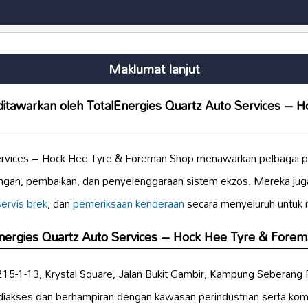
Maklumat lanjut
itawarkan oleh TotalEnergies Quartz Auto Services – 
ervices – Hock Hee Tyre & Foreman Shop menawarkan pelbagai p
gan, pembaikan, dan penyelenggaraan sistem ekzos. Mereka ju
servis brek
, dan
pemeriksaan kenderaan
secara menyeluruh untuk
Energies Quartz Auto Services – Hock Hee Tyre & Fore
di 215-1-13, Krystal Square, Jalan Bukit Gambir, Kampung Seberan
diakses dan berhampiran dengan kawasan perindustrian serta kome