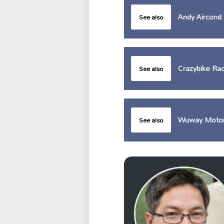
Andy Aircond
See also
Crazybike Rac
See also
Wuway Moto
See also