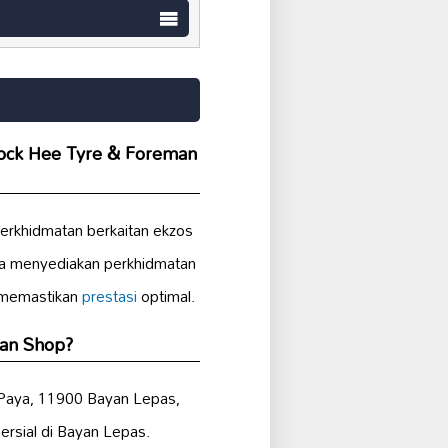
Hock Hee Tyre & Foreman
erkhidmatan berkaitan ekzos
ga menyediakan perkhidmatan
 memastikan
prestasi
optimal.
man Shop?
g Paya, 11900 Bayan Lepas,
rsial di Bayan Lepas.