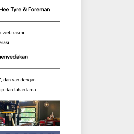
 Hee Tyre & Foreman
n web rasmi
rasi.
menyediakan
V, dan van dengan
ap dan tahan lama.