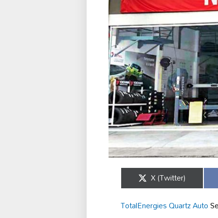
Share
X (Twitter)
on
TotalEnergies Quartz Auto
Se