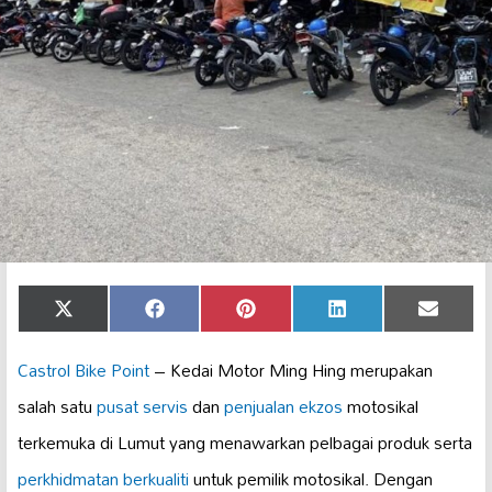
Share
Share
Share
Share
Share
X
Facebook
Pinterest
LinkedIn
Email
on
on
on
on
on
(Twitter)
Castrol Bike Point
– Kedai Motor Ming Hing merupakan
salah satu
pusat servis
dan
penjualan ekzos
motosikal
terkemuka di Lumut yang menawarkan pelbagai produk serta
perkhidmatan berkualiti
untuk pemilik motosikal. Dengan