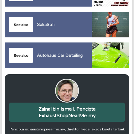
SakaSofi
See also
Autohaus Car Detailing
See also
Zainal bin Ismail, Pencipta
ExhaustShopNearMe.my
Pencipta exhaustshopnearme.my, direktori kedai ekzos kereta terbaik