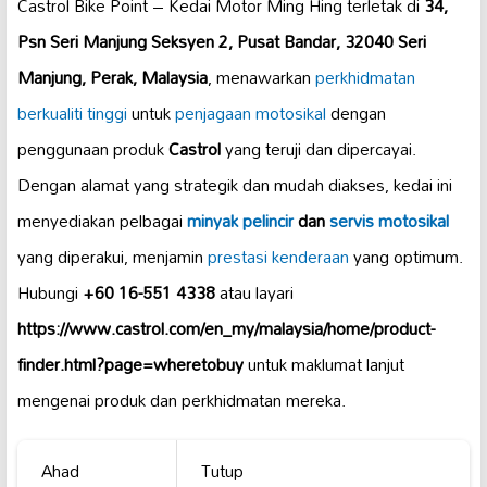
Castrol Bike Point – Kedai Motor Ming Hing terletak di
34,
Psn Seri Manjung Seksyen 2, Pusat Bandar, 32040 Seri
Manjung, Perak, Malaysia
, menawarkan
perkhidmatan
berkualiti tinggi
untuk
penjagaan motosikal
dengan
penggunaan produk
Castrol
yang teruji dan dipercayai.
Dengan alamat yang strategik dan mudah diakses, kedai ini
menyediakan pelbagai
minyak pelincir
dan
servis motosikal
yang diperakui, menjamin
prestasi kenderaan
yang optimum.
Hubungi
+60 16-551 4338
atau layari
https://www.castrol.com/en_my/malaysia/home/product-
finder.html?page=wheretobuy
untuk maklumat lanjut
mengenai produk dan perkhidmatan mereka.
Ahad
Tutup