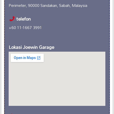
Perimeter, 90000 Sandakan, Sabah, Malaysia
telefon
+60 11-1667 3991
Lokasi Joewin Garage