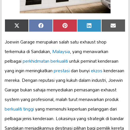
Share
Share
Share
Share
Share
X
Facebook
Pinterest
LinkedIn
Email
on
on
on
on
on
(Twitter)
Joewin Garage merupakan salah satu exhaust shop
terkemuka di Sandakan,
Malaysia
, yang menawarkan
pelbagai
perkhidmatan berkualiti
untuk peminat kenderaan
yang ingin meningkatkan
prestasi
dan bunyi
ekzos
kenderaan
mereka. Dengan reputasi yang kukuh dalam industri, Joewin
Garage bukan sahaja menyediakan pemasangan exhaust
system yang profesional, malah turut menawarkan produk
berkualiti tinggi
yang memenuhi keperluan pelanggan dari
pelbagai jenis kenderaan. Lokasinya yang strategik di bandar
Sandakan menjadikannya destinasi pilihan bagi pemilik kereta