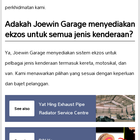
perkhidmatan kami.
Adakah Joewin Garage menyediakan
ekzos untuk semua jenis kenderaan?
Ya, Joewin Garage menyediakan sistem ekzos untuk
pelbagai jenis kenderaan termasuk kereta, motosikal, dan
van. Kami menawarkan pilihan yang sesuai dengan keperluan
dan bajet pelanggan.
Yat Hing Exhaust Pipe
See also
Radiator Service Centre