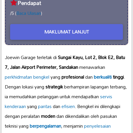
Pendapat
/5 (
Baca Ulasan
)
MAKLUMAT LANJUT
Joewin Garage terletak di
Sungai Kayu, Lot 2, Blok E2, Batu
7, Jalan Airport Perimeter, Sandakan
menawarkan
perkhidmatan bengkel
yang
profesional
dan
berkualiti
tinggi
.
Dengan lokasi yang
strategik
berhampiran lapangan terbang,
ia memudahkan pelanggan untuk mendapatkan
servis
kenderaan
yang
pantas
dan
efisien
. Bengkel ini dilengkapi
dengan peralatan
moden
dan dikendalikan oleh pasukan
teknisi yang
berpengalaman
, menjamin
penyelesaian