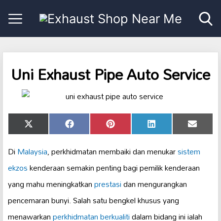
Uni Exhaust Pipe Auto Service
Share
Share
Share
Share
Share
X
Facebook
Pinterest
LinkedIn
Email
on
on
on
on
on
(Twitter)
Di
Malaysia
, perkhidmatan membaiki dan menukar
sistem
ekzos
kenderaan semakin penting bagi pemilik kenderaan
yang mahu meningkatkan
prestasi
dan mengurangkan
pencemaran bunyi. Salah satu bengkel khusus yang
menawarkan
perkhidmatan berkualiti
dalam bidang ini ialah