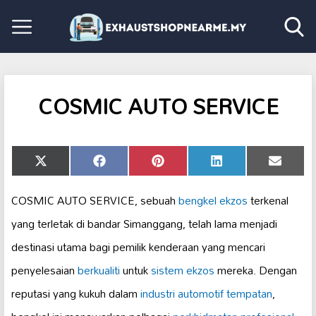
COSMIC AUTO SERVICE
Share
Share
Share
Share
Share
X
Facebook
Pinterest
LinkedIn
Email
on
on
on
on
on
(Twitter)
COSMIC AUTO SERVICE, sebuah
bengkel ekzos
terkenal
yang terletak di bandar Simanggang, telah lama menjadi
destinasi utama bagi pemilik kenderaan yang mencari
penyelesaian
berkualiti
untuk
sistem ekzos
mereka. Dengan
reputasi yang kukuh dalam
industri automotif tempatan
,