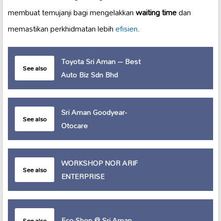
membuat temujanji bagi mengelakkan
waiting time
dan
memastikan perkhidmatan lebih
efisien
.
Toyota Sri Aman – Best
See also
Auto Biz Sdn Bhd
Sri Aman Goodyear-
See also
Otocare
WORKSHOP NOR ARIF
See also
ENTERPRISE
Eco-Shop @ Sri Aman
See also