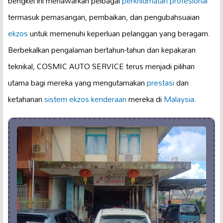
bengkel ini menawarkan pelbagai
perkhidmatan profesional
termasuk pemasangan, pembaikan, dan pengubahsuaian
ekzos
untuk memenuhi keperluan pelanggan yang beragam.
Berbekalkan pengalaman bertahun-tahun dan kepakaran
teknikal, COSMIC AUTO SERVICE terus menjadi pilihan
utama bagi mereka yang mengutamakan
prestasi
dan
ketahanan
sistem ekzos kenderaan
mereka di
Malaysia
.