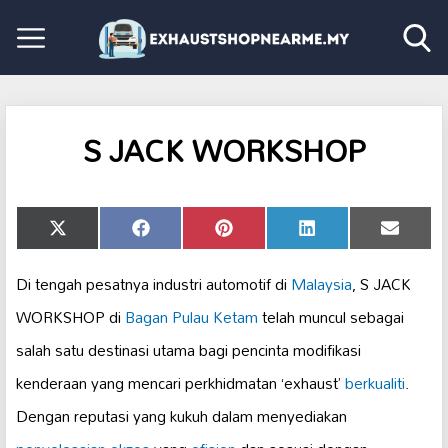
S JACK WORKSHOP
Share
Share
Share
Share
Share
X
Facebook
Pinterest
LinkedIn
Email
on
on
on
on
on
(Twitter)
Di tengah pesatnya industri automotif di
Malaysia
, S JACK
WORKSHOP di
Bagan Pulau Ketam
telah muncul sebagai
salah satu destinasi utama bagi pencinta modifikasi
kenderaan yang mencari perkhidmatan ‘exhaust’
berkualiti
.
Dengan reputasi yang kukuh dalam menyediakan