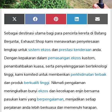
Share
Share
Share
Share
Share
X
Facebook
Pinterest
LinkedIn
Email
on
on
on
on
on
(Twitter)
Sebagai destinasi utama bagi para pencinta kereta di Batang
Berjuntai, Exhaust Shop kami menawarkan penyelesaian
lengkap untuk
sistem ekzos
dan
prestasi kenderaan
anda.
Dengan kepakaran dalam
pemasangan ekzos
kustom,
penambahbaikan kuasa, serta penyelenggaraan berteknologi
tinggi, kami komited untuk memberikan
perkhidmatan terbaik
dan produk
berkualiti tinggi
. Nikmati pengalaman
meningkatkan bunyi
ekzos
dan kecekapan enjin bersama
pasukan kami yang
berpengalaman
, menjadikan setiap
perjalanan anda lebih berkuasa dan memenuhi harapan.