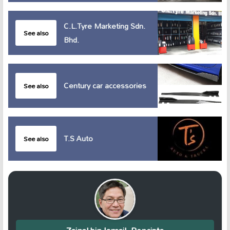
C.L.Tyre Marketing Sdn.
See also
Bhd.
Century car accessories
See also
T.S Auto
See also