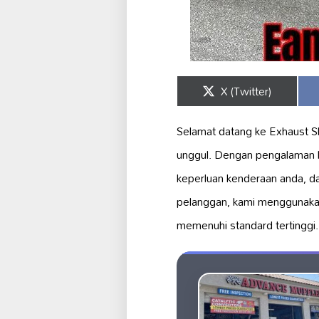
Share
X (Twitter)
on
Selamat datang ke Exhaust Sh
unggul. Dengan pengalaman b
keperluan kenderaan anda, d
pelanggan, kami menggunak
memenuhi standard tertinggi.