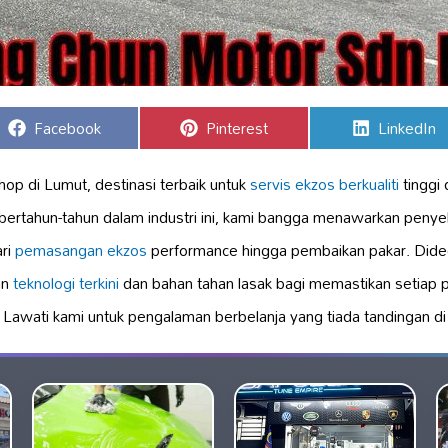
Share
Share
Share
Facebook
Pinterest
LinkedIn
on
on
on
op di Lumut, destinasi terbaik untuk
servis ekzos berkualiti
tinggi
ertahun-tahun dalam industri ini, kami bangga menawarkan penyel
ari
pemasangan ekzos
performance hingga pembaikan pakar. Dide
an
teknologi terkini
dan bahan tahan lasak bagi memastikan setiap 
 Lawati kami untuk pengalaman berbelanja yang tiada tandingan di