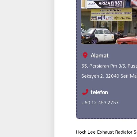
Alamat
55, Persiaran Pm 3/5, Pus
Seksyen 2, 32040 Seri Ma
telefon
+60 12-453 2757
Hock Lee Exhaust Radiator Se