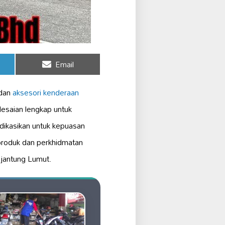
Share
Email
on
 dan
aksesori kenderaan
esaian lengkap untuk
dikasikan untuk kepuasan
produk dan perkhidmatan
 jantung Lumut.