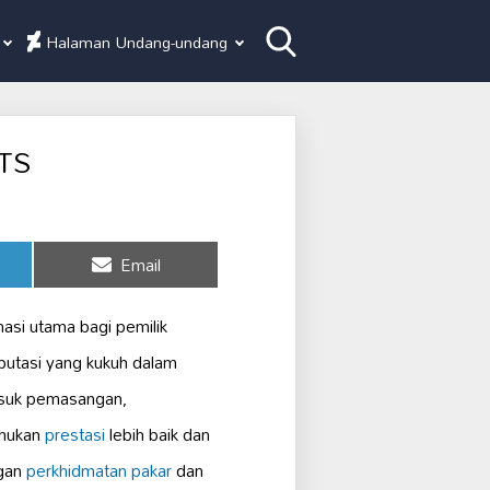
Halaman Undang-undang
RTS
Share
Email
on
si utama bagi pemilik
putasi yang kukuh dalam
asuk pemasangan,
ahukan
prestasi
lebih baik dan
ngan
perkhidmatan pakar
dan