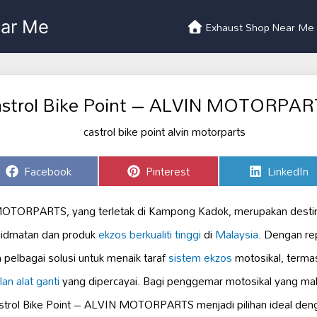
Exhaust Shop Near Me
strol Bike Point – ALVIN MOTORPA
Share
Share
Share
Facebook
Pinterest
LinkedIn
on
on
on
TORPARTS, yang terletak di Kampong Kadok, merupakan destina
hidmatan dan produk
ekzos berkualiti tinggi
di
Malaysia
. Dengan re
n pelbagai solusi untuk menaik taraf
sistem ekzos
motosikal, term
lan alat ganti
yang dipercayai. Bagi penggemar motosikal yang m
trol Bike Point – ALVIN MOTORPARTS menjadi pilihan ideal de