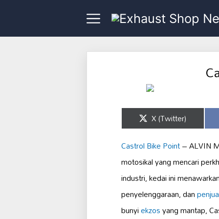
Ca
Share
X (Twitter)
on
Castrol Bike Point
– ALVIN MO
motosikal yang mencari perk
industri, kedai ini menawarka
penyelenggaraan, dan
penjua
bunyi
ekzos
yang mantap, Cas