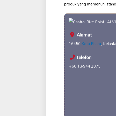
produk yang memenuhi standa
Alamat
16450
Kota Bharu
, Kelant
telefon
+60 13-944 2875