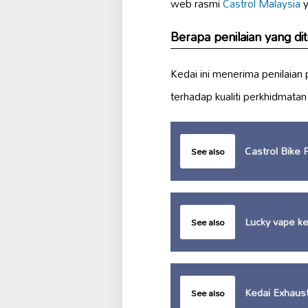
web rasmi
Castrol Malaysia
y
Berapa penilaian yang d
Kedai ini menerima penilaian
terhadap kualiti perkhidmata
Castrol Bike P
See also
Lucky vape k
See also
Kedai Exhau
See also