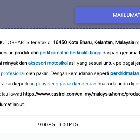
MAKLUMAT
 MOTORPARTS terletak di
16450 Kota Bharu, Kelantan, Malaysia
me
mencari
produk dan
perkhidmatan berkualiti tinggi
daripada jenama t
ai
minyak dan
aksesori motosikal
asli yang sesuai untuk pelbagai 
 profesional
oleh pakar. Dengan kemudahan seperti
perkhidmatan
ikan keperluan
penyelenggaraan kenderaan
dua roda anda dipe
atau lawati
https://www.castrol.com/en_my/malaysia/home/product
umat lanjut.
9:00 PG–9:00 PTG