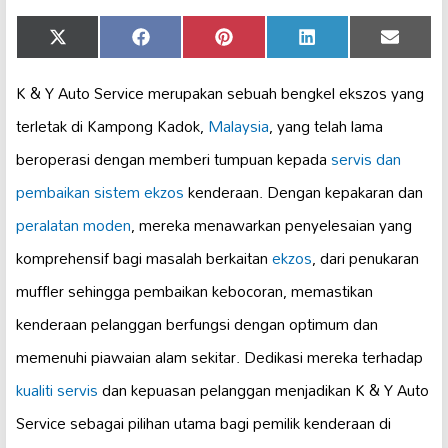
Share
Share
Share
Share
Share
X
Facebook
Pinterest
LinkedIn
Email
on
on
on
on
on
(Twitter)
K & Y Auto Service merupakan sebuah bengkel ekszos yang
terletak di Kampong Kadok,
Malaysia
, yang telah lama
beroperasi dengan memberi tumpuan kepada
servis dan
pembaikan
sistem ekzos
kenderaan. Dengan kepakaran dan
peralatan moden
, mereka menawarkan penyelesaian yang
komprehensif bagi masalah berkaitan
ekzos
, dari penukaran
muffler sehingga pembaikan kebocoran, memastikan
kenderaan pelanggan berfungsi dengan optimum dan
memenuhi piawaian alam sekitar. Dedikasi mereka terhadap
kualiti servis
dan kepuasan pelanggan menjadikan K & Y Auto
Service sebagai pilihan utama bagi pemilik kenderaan di