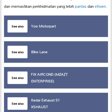
dan memastikan perkhidmatan yang lebih
pantas
dan
efisien
.
Yoe Motorpart
See also
Bike Lane
See also
FIX AIRCOND (MZAZT
See also
ENTERPRISE)
Kedai Exhaust S1
See also
XSHAUST