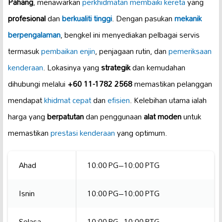
Pahang
, menawarkan
perkhidmatan membaiki kereta
yang
profesional
dan
berkualiti tinggi
. Dengan pasukan
mekanik
berpengalaman
, bengkel ini menyediakan pelbagai servis
termasuk
pembaikan enjin
, penjagaan rutin, dan
pemeriksaan
kenderaan
. Lokasinya yang
strategik
dan kemudahan
dihubungi melalui
+60 11-1782 2568
memastikan pelanggan
mendapat
khidmat cepat
dan
efisien
. Kelebihan utama ialah
harga yang
berpatutan
dan penggunaan
alat moden
untuk
memastikan
prestasi kenderaan
yang optimum.
Ahad
10:00 PG–10:00 PTG
Isnin
10:00 PG–10:00 PTG
Selasa
10:00 PG–10:00 PTG