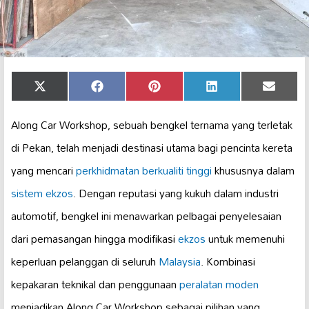
Share
Share
Share
Share
Share
X
Facebook
Pinterest
LinkedIn
Email
on
on
on
on
on
(Twitter)
Along Car Workshop, sebuah bengkel ternama yang terletak
di Pekan, telah menjadi destinasi utama bagi pencinta kereta
yang mencari
perkhidmatan berkualiti tinggi
khususnya dalam
sistem ekzos
. Dengan reputasi yang kukuh dalam industri
automotif, bengkel ini menawarkan pelbagai penyelesaian
dari pemasangan hingga modifikasi
ekzos
untuk memenuhi
keperluan pelanggan di seluruh
Malaysia
. Kombinasi
kepakaran teknikal dan penggunaan
peralatan moden
menjadikan Along Car Workshop sebagai pilihan yang