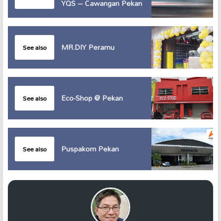
YQS – Cawangan Pekan
MR.DIY Peramu
See also
Eco-Shop @ Pekan
See also
Puspakom Pekan
See also