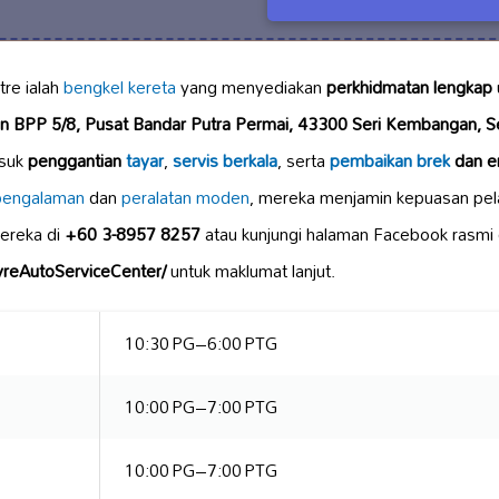
re ialah
bengkel kereta
yang menyediakan
perkhidmatan lengkap
Jln BPP 5/8, Pusat Bandar Putra Permai, 43300 Seri Kembangan, S
asuk
penggantian
tayar
,
servis berkala
, serta
pembaikan brek
dan en
pengalaman
dan
peralatan moden
, mereka menjamin kepuasan pe
ereka di
+60 3-8957 8257
atau kunjungi halaman Facebook rasmi 
yreAutoServiceCenter/
untuk maklumat lanjut.
10:30 PG–6:00 PTG
10:00 PG–7:00 PTG
10:00 PG–7:00 PTG