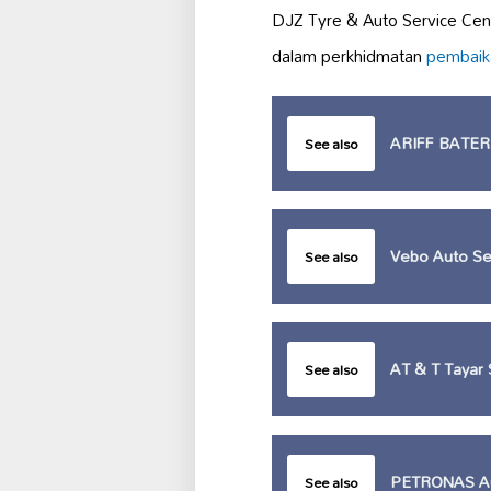
DJZ Tyre & Auto Service Cen
dalam perkhidmatan
pembaik
ARIFF BATER
See also
Vebo Auto Ser
See also
AT & T Tayar 
See also
PETRONAS Au
See also