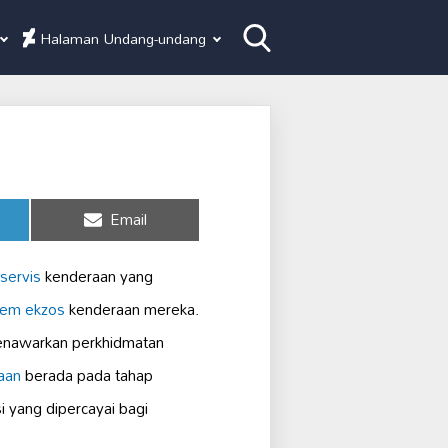
Halaman Undang-undang
Share
Email
on
servis
kenderaan yang
tem ekzos
kenderaan mereka.
menawarkan perkhidmatan
aan
berada pada tahap
 yang dipercayai bagi