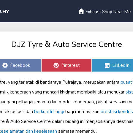
Exhaust Shop Near Me
DJZ Tyre & Auto Service Centre
Share
Share
Share
Facebook
Pinterest
LinkedIn
on
on
on
re, yang terletak di bandaraya Putrajaya, merupakan antara
pusat 
pemilik kenderaan yang mencari khidmat membaiki atau menukar
sis
ngani pelbagai jenama dan model kenderaan, pusat servis ini 
n ekzos asli dan
berkualiti tinggi
bagi memastikan
prestasi kender
 & Auto Service Centre dalam bidang ini menjadikannya destinasi
keselamatan dan keselesaan
semasa memandu.