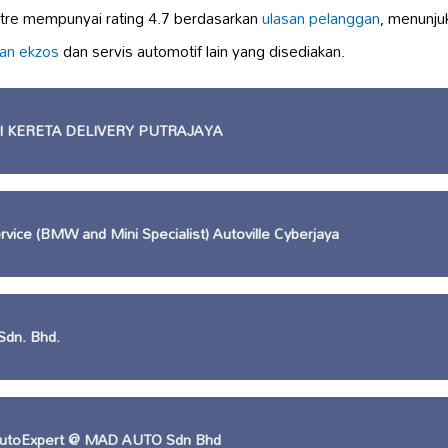
tre mempunyai rating 4.7 berdasarkan
ulasan pelanggan
, menunju
an ekzos
dan servis automotif lain yang disediakan.
I KERETA DELIVERY PUTRAJAYA
vice (BMW and Mini Specialist) Autoville Cyberjaya
Sdn. Bhd.
toExpert @ MAD AUTO Sdn Bhd