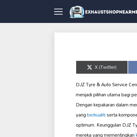
Share
X (Twitter)
on
DJZ Tyre & Auto Service Cent
menjadi pilihan utama bagi 
Dengan kepakaran dalam mena
yang
berkualiti
serta kompone
optimum. Keunggulan DJZ Tyre
mereka yang mementingkan