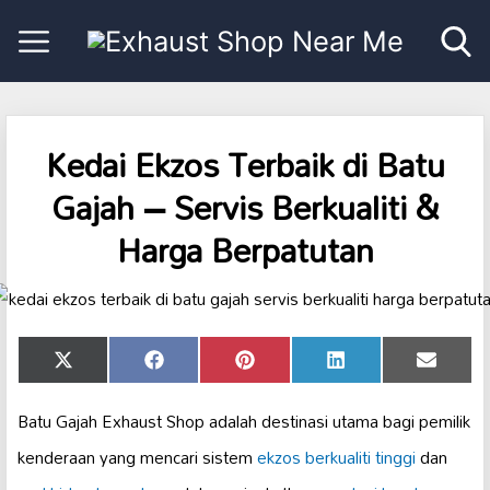
Kedai Ekzos Terbaik di Batu
Gajah – Servis Berkualiti &
Harga Berpatutan
Share
Share
Share
Share
Share
X
Facebook
Pinterest
LinkedIn
Email
on
on
on
on
on
(Twitter)
Batu Gajah Exhaust Shop adalah destinasi utama bagi pemilik
kenderaan yang mencari sistem
ekzos berkualiti tinggi
dan