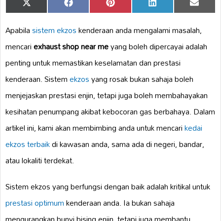
Share
Share
Share
Share
Share
X
Facebook
Pinterest
LinkedIn
Email
on
on
on
on
on
(Twitter)
Apabila
sistem ekzos
kenderaan anda mengalami masalah,
mencari
exhaust shop near me
yang boleh dipercayai adalah
penting untuk memastikan keselamatan dan prestasi
kenderaan. Sistem
ekzos
yang rosak bukan sahaja boleh
menjejaskan prestasi enjin, tetapi juga boleh membahayakan
kesihatan penumpang akibat kebocoran gas berbahaya. Dalam
artikel ini, kami akan membimbing anda untuk mencari
kedai
ekzos terbaik
di kawasan anda, sama ada di negeri, bandar,
atau lokaliti terdekat.
Sistem ekzos yang berfungsi dengan baik adalah kritikal untuk
prestasi optimum
kenderaan anda. Ia bukan sahaja
mengurangkan bunyi bising enjin, tetapi juga membantu