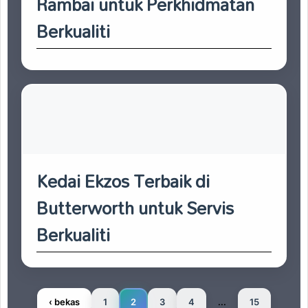
Rambai untuk Perkhidmatan
Berkualiti
Kedai Ekzos Terbaik di
Butterworth untuk Servis
Berkualiti
‹ bekas
1
2
3
4
...
15