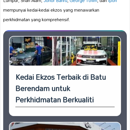
Lumpur, Shah Alam,
Johor Bahru
,
George Town
, dan
Ipoh
mempunyai kedai-kedai ekzos yang menawarkan
perkhidmatan yang komprehensif.
Kedai Ekzos Terbaik di Batu
Berendam untuk
Perkhidmatan Berkualiti