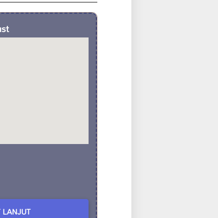
ust
 LANJUT