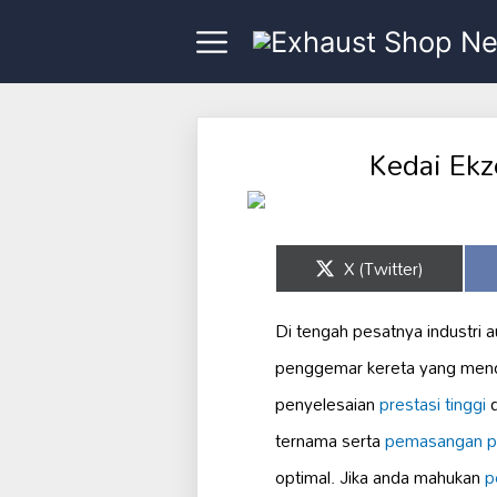
Kedai Ekz
Share
X (Twitter)
on
Di tengah pesatnya industri a
penggemar kereta yang menc
penyelesaian
prestasi tinggi
d
ternama serta
pemasangan pr
optimal. Jika anda mahukan
p