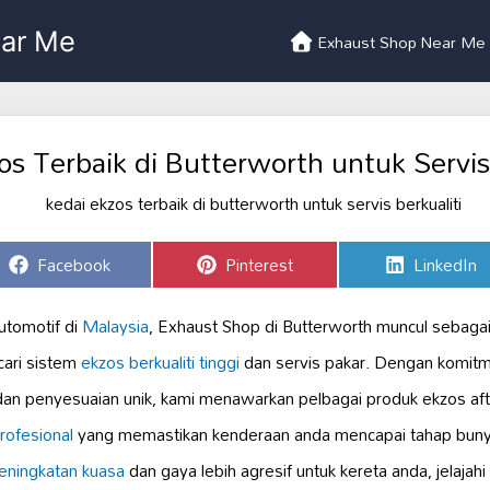
Exhaust Shop Near Me
os Terbaik di Butterworth untuk Servis 
Share
Share
Share
Facebook
Pinterest
LinkedIn
on
on
on
utomotif di
Malaysia
, Exhaust Shop di Butterworth muncul sebagai
ari sistem
ekzos berkualiti tinggi
dan servis pakar. Dengan komit
an penyesuaian unik, kami menawarkan pelbagai produk ekzos aft
ofesional
yang memastikan kenderaan anda mencapai tahap buny
eningkatan kuasa
dan gaya lebih agresif untuk kereta anda, jelajah