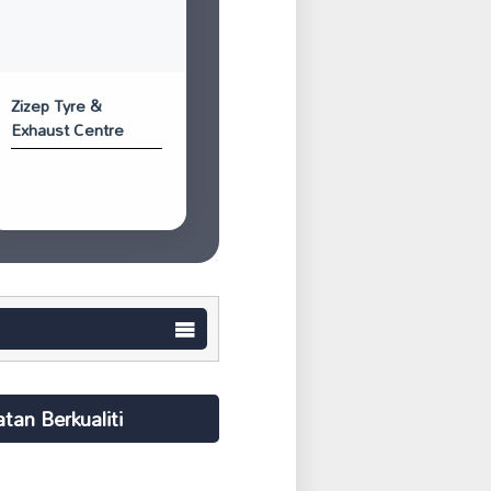
Zizep Tyre &
Exhaust Centre
an Berkualiti