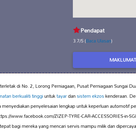
Pendapat
3.7/5 (
Baca Ulasan
)
MAKLUMAT
terletak di No. 2, Lorong Perniagaan, Pusat Perniagaan Sungai Du
atan berkualiti tinggi
untuk
tayar
dan
sistem ekzos
kenderaan. De
a menyediakan penyelesaian lengkap untuk keperluan automotif p
i https://www.facebook.com/ZIZEP-TYRE-CAR-ACCESSORIES-in-
n tepat bagi mereka yang mencari servis mampu milik dan dipercaya