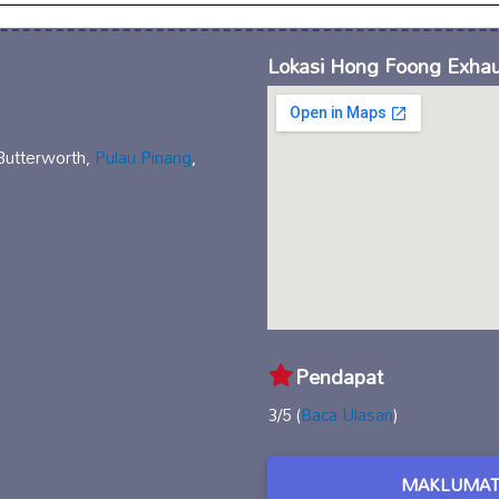
Lokasi Hong Foong Exha
Butterworth,
Pulau Pinang
,
Pendapat
3/5 (
Baca Ulasan
)
MAKLUMAT