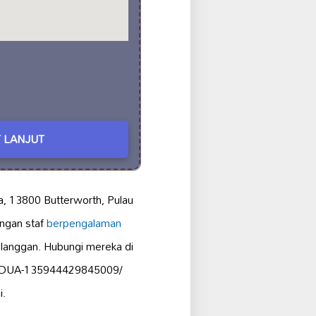
 LANJUT
a, 13800 Butterworth, Pulau
ngan staf
berpengalaman
elanggan. Hubungi mereka di
SGDUA-135944429845009/
i.