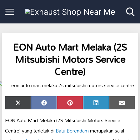
EON Auto Mart Melaka (2S
Mitsubishi Motors Service
Centre)
Share
Share
Share
Share
Share
X
Facebook
Pinterest
LinkedIn
Email
on
on
on
on
on
(Twitter)
EON Auto Mart Melaka (2S Mitsubishi Motors Service
Centre) yang terletak di
Batu Berendam
merupakan salah