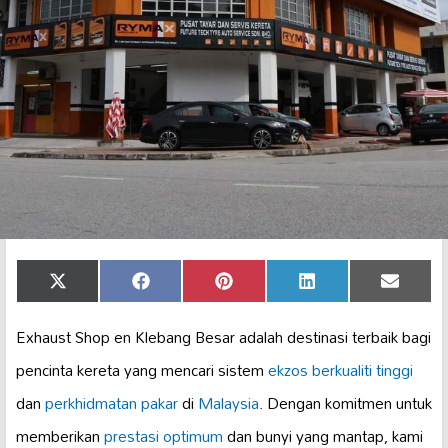
Share
Share
Share
Share
Share
X
Facebook
Pinterest
LinkedIn
Email
on
on
on
on
on
(Twitter)
Exhaust Shop en Klebang Besar adalah destinasi terbaik bagi
pencinta kereta yang mencari sistem
ekzos berkualiti tinggi
dan
perkhidmatan pakar
di
Malaysia
. Dengan komitmen untuk
memberikan
prestasi optimum
dan bunyi yang mantap, kami