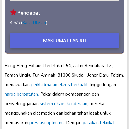
Pendapat
4.5/5 (
Baca Ulasan
)
MAKLUMAT LANJUT
Heng Heng Exhaust terletak di 54, Jalan Bendahara 12,
Taman Ungku Tun Aminah, 81300 Skudai, Johor Darul Ta’zim,
menawarkan
perkhidmatan ekzos berkualiti
tinggi dengan
harga berpatutan.
Pakar dalam pemasangan dan
penyelenggaraan
sistem ekzos kenderaan
, mereka
menggunakan alat moden dan bahan tahan lasak untuk
memastikan
prestasi optimum
. Dengan
pasukan teknikal