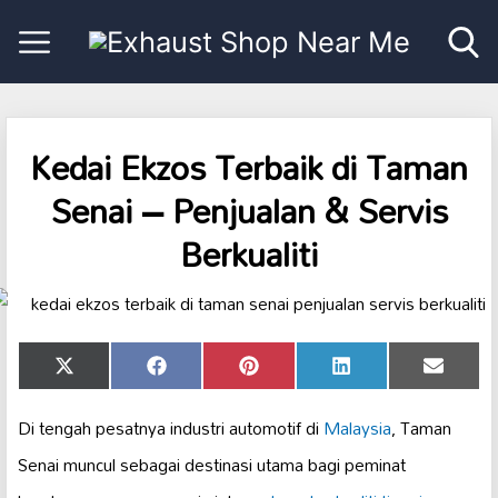
Kedai Ekzos Terbaik di Taman
Senai – Penjualan & Servis
Berkualiti
Share
Share
Share
Share
Share
X
Facebook
Pinterest
LinkedIn
Email
on
on
on
on
on
(Twitter)
Di tengah pesatnya industri automotif di
Malaysia
, Taman
Senai muncul sebagai destinasi utama bagi peminat